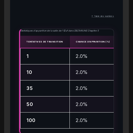
↑ Table des matières
Statistiques d’apparition de la salle de l’Œuf dans DELTARUNE Chapitre 5
TENTATIVES DE TRANSITION
CHANCE D’APPARITION (%)
CHAN
1
2.0%
2.
10
2.0%
18
35
2.0%
50
50
2.0%
63
100
2.0%
86