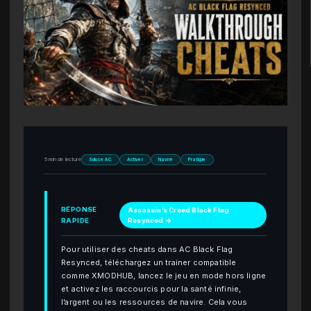
5 min de lecture
Soluce AC
Activer
Navire
Pratique
RÉPONSE
Assassin’s Creed Black Flag
RAPIDE
Resynced →
Pour utiliser des cheats dans AC Black Flag
Resynced, téléchargez un trainer compatible
comme XMODHUB, lancez le jeu en mode hors ligne
et activez les raccourcis pour la santé infinie,
l’argent ou les ressources de navire. Cela vous