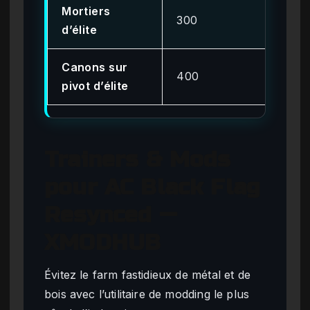
Mortiers
300
85
d’élite
Canons sur
400
90
pivot d’élite
Trainers & Mods
pour AC Black Flag
Resynced —
XMODHUB
Évitez le farm fastidieux de métal et de
bois avec l’utilitaire de modding le plus