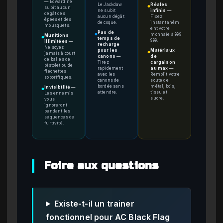
—
Edward ne
Le Jackdaw
Réales
●
subit aucun
ne subit
infinis
—
dégât des
aucun dégât
Fixez
épées et des
de coque.
instantaném
mousquets.
ent votre
Pas de
monnaie à 999
●
Munitions
●
temps de
999.
illimitées
—
recharge
Ne soyez
pour les
Matériaux
●
jamais à court
canons
—
de
de balles de
Tirez
cargaison
pistolet ou de
rapidement
au max
—
fléchettes
avec les
Remplit votre
soporifiques.
canons de
soute de
bordée sans
métal, bois,
Invisibilité
—
●
attendre.
tissu et
Les ennemis
sucre.
vous
ignoreront
pendant les
séquences de
furtivité.
Foire aux questions
Existe-t-il un trainer
fonctionnel pour AC Black Flag