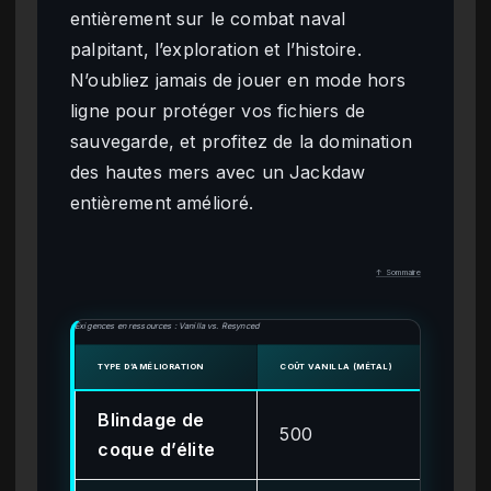
entièrement sur le combat naval
palpitant, l’exploration et l’histoire.
N’oubliez jamais de jouer en mode hors
ligne pour protéger vos fichiers de
sauvegarde, et profitez de la domination
des hautes mers avec un Jackdaw
entièrement amélioré.
↑ Sommaire
Exigences en ressources : Vanilla vs. Resynced
TYPE D’AMÉLIORATION
COÛT VANILLA (MÉTAL)
COÛT 
Blindage de
500
1 2
coque d’élite