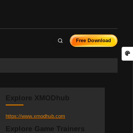
Free Download
Explore XMODhub
https://www.xmodhub.com
Explore Game Trainers