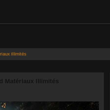
ds
Support
aux Illimités
 Matériaux Illimités