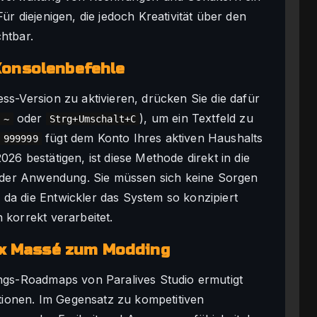
ür diejenigen, die jedoch Kreativität über den
htbar.
Konsolenbefehle
ss-Version zu aktivieren, drücken Sie die dafür
e
oder
), um ein Textfeld zu
~
Strg+Umschalt+C
fügt dem Konto Ihres aktiven Haushalts
 999999
26 bestätigen, ist diese Methode direkt in die
in der Anwendung. Sie müssen sich keine Sorgen
da die Entwickler das System so konzipiert
 korrekt verarbeitet.
lex Massé zum Modding
ungs-Roadmaps von Paralives Studio ermutigt
ionen. Im Gegensatz zu kompetitiven