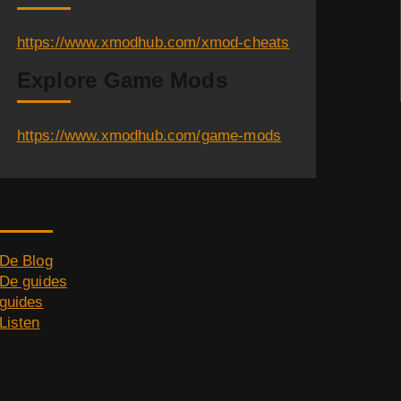
https://www.xmodhub.com/xmod-cheats
Explore Game Mods
https://www.xmodhub.com/game-mods
Category
De Blog
De guides
guides
Listen