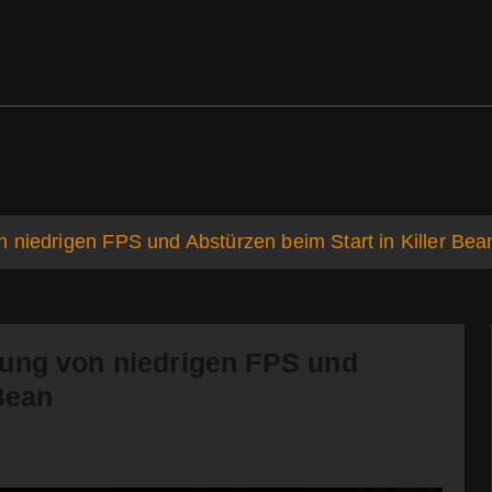
ds
Support
 niedrigen FPS und Abstürzen beim Start in Killer Bea
bung von niedrigen FPS und
 Bean