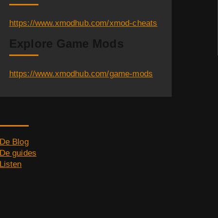
https://www.xmodhub.com/xmod-cheats
Explore Game Mods
https://www.xmodhub.com/game-mods
Category
De Blog
De guides
Listen