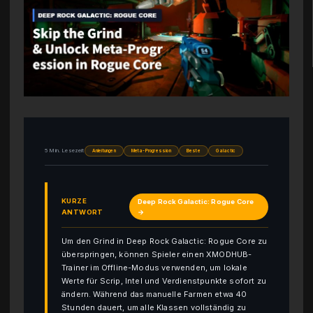
5 Min. Lesezeit
Anleitungen
Meta-Progression
Beste
Galactic
KURZE
Deep Rock Galactic: Rogue Core
ANTWORT
→
Um den Grind in Deep Rock Galactic: Rogue Core zu
überspringen, können Spieler einen XMODHUB-
Trainer im Offline-Modus verwenden, um lokale
Werte für Scrip, Intel und Verdienstpunkte sofort zu
ändern. Während das manuelle Farmen etwa 40
Stunden dauert, um alle Klassen vollständig zu