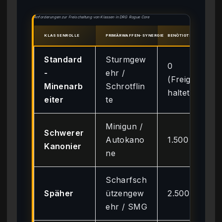
Anforderungen zur Freischaltung von Klassen in DRG Rogue Core
KLASSENROLLE
PRIMÄRWAFFEN-SYNERGIE
BENÖTIGTE VERDIENSTP
Standard
Sturmgew
0
-
ehr /
(Freigesc
Minenarb
Schrotflin
haltet)
eiter
te
Minigun /
Schwerer
Autokano
1.500
Kanonier
ne
Scharfsch
Späher
ützengew
2.500
ehr / SMG