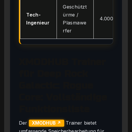
Geschützt
Tech-
ürme /
4.000
Ingenieur
Plasmawe
rfer
XMODHUB Trainer
für Deep Rock
Galactic: Rogue
Core: Vollständige
Funktionsliste
Der
Trainer bietet
XMODHUB ↗
umfassende Speicherbearbeitung für