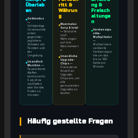
Überleb
ritt &
ng &
en
Währun
Freisch
g
altunge
Gottmodus
●
n
—
Maximales
●
Vollständige
Scrip & Intel
Unverwundb
Verdienstpu
●
—
Setzt alle
arkeit
nkte-
Lauf-
gegenüber
Multiplikator
Währungen
jeglichem
—
auf ihre
Schaden von
Multipliziere
Maximalwert
Feinden und
verdiente
e.
der
Verdienstpun
Umgebung.
kte um das
Unendliche
●
bis zu 100-
Upgrade-
Unendlich
fache pro
●
Chips
—
Munition
—
Mission.
Friere deine
Feuere deine
Anzahl an
Waffen
Upgrade-
kontinuierlic
Chips ein, um
h ab, ohne
alle
nachladen
permanenten
oder Vorräte
Upgrades zu
finden zu
kaufen.
müssen.
Häufig gestellte Fragen