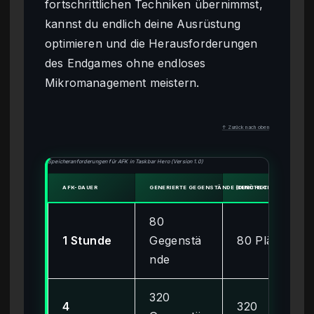
fortschrittlichen Techniken übernimmst,
kannst du endlich deine Ausrüstung
optimieren und die Herausforderungen
des Endgames ohne endloses
Mikromanagement meistern.
↑ Zurück nach oben
Speicheranforderungen für AFK in Taskbar Hero (Version 1.0)
AFK-DAUER
GENERIERTE GEGENSTÄNDE (DURCHSCHNITT)
BENÖTIGTER RUCKSACKP
80
1 Stunde
Gegenstä
80 Plätze
nde
320
4
320