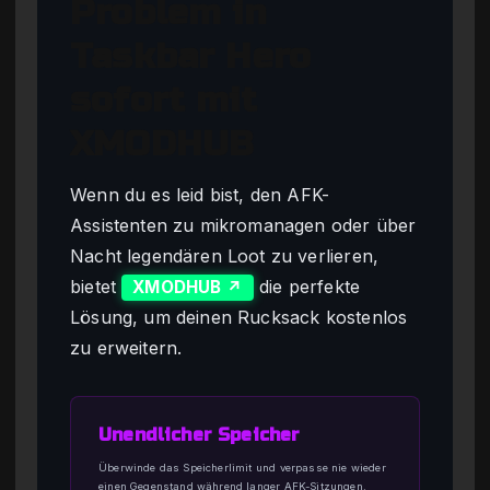
Problem in
Taskbar Hero
sofort mit
XMODHUB
Wenn du es leid bist, den AFK-
Assistenten zu mikromanagen oder über
Nacht legendären Loot zu verlieren,
bietet
die perfekte
XMODHUB ↗
Lösung, um deinen Rucksack kostenlos
zu erweitern.
Unendlicher Speicher
Überwinde das Speicherlimit und verpasse nie wieder
einen Gegenstand während langer AFK-Sitzungen.