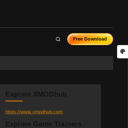
Free Download
Explore XMODhub
https://www.xmodhub.com
Explore Game Trainers