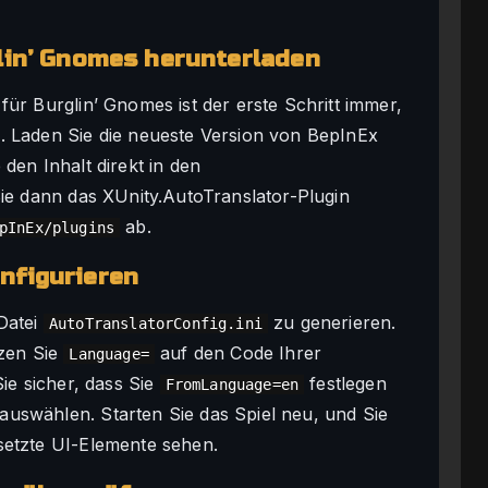
lin’ Gnomes herunterladen
ür Burglin’ Gnomes ist der erste Schritt immer,
. Laden Sie die neueste Version von BepInEx
den Inhalt direkt in den
Sie dann das XUnity.AutoTranslator-Plugin
ab.
pInEx/plugins
nfigurieren
Datei
zu generieren.
AutoTranslatorConfig.ini
tzen Sie
auf den Code Ihrer
Language=
ie sicher, dass Sie
festlegen
FromLanguage=en
uswählen. Starten Sie das Spiel neu, und Sie
setzte UI-Elemente sehen.