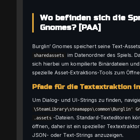
Wo befinden sich die Spr
Gnomes? [PAA]
Burglin’ Gnomes speichert seine Text-Asset
im Datenordner des Spiels. Da 
sharedassets
sich hierbei um kompilierte Binärdateien u
spezielle Asset-Extraktions-Tools zum Öffn
Pfade für die Textextraktion i
Um Dialog- und UI-Strings zu finden, navigi
\SteamLibrary\steamapps\common\Burglin' G
-Dateien. Standard-Texteditoren kön
.assets
öffnen, daher ist ein spezieller Textextrakt
JSON- oder Text-Strings anzuzeigen.