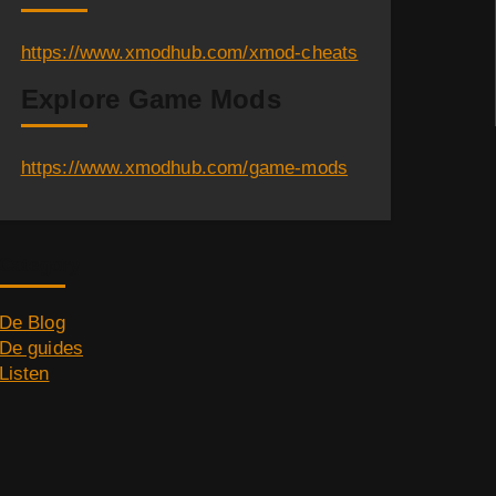
https://www.xmodhub.com/xmod-cheats
Explore Game Mods
https://www.xmodhub.com/game-mods
Category
De Blog
De guides
Listen