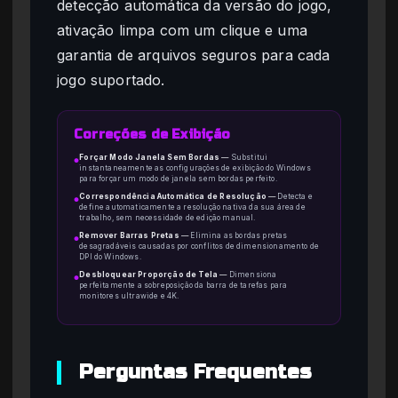
detecção automática da versão do jogo,
ativação limpa com um clique e uma
garantia de arquivos seguros para cada
jogo suportado.
Correções de Exibição
Forçar Modo Janela Sem Bordas
—
Substitui
●
instantaneamente as configurações de exibição do Windows
para forçar um modo de janela sem bordas perfeito.
Correspondência Automática de Resolução
—
Detecta e
●
define automaticamente a resolução nativa da sua área de
trabalho, sem necessidade de edição manual.
Remover Barras Pretas
—
Elimina as bordas pretas
●
desagradáveis causadas por conflitos de dimensionamento de
DPI do Windows.
Desbloquear Proporção de Tela
—
Dimensiona
●
perfeitamente a sobreposição da barra de tarefas para
monitores ultrawide e 4K.
Perguntas Frequentes