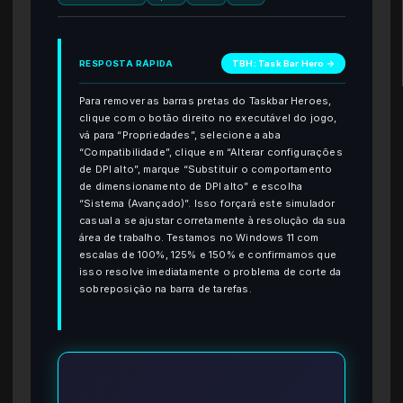
RESPOSTA RÁPIDA
TBH: Task Bar Hero →
Para remover as barras pretas do Taskbar Heroes,
clique com o botão direito no executável do jogo,
vá para “Propriedades”, selecione a aba
“Compatibilidade”, clique em “Alterar configurações
de DPI alto”, marque “Substituir o comportamento
de dimensionamento de DPI alto” e escolha
“Sistema (Avançado)”. Isso forçará este simulador
casual a se ajustar corretamente à resolução da sua
área de trabalho. Testamos no Windows 11 com
escalas de 100%, 125% e 150% e confirmamos que
isso resolve imediatamente o problema de corte da
sobreposição na barra de tarefas.