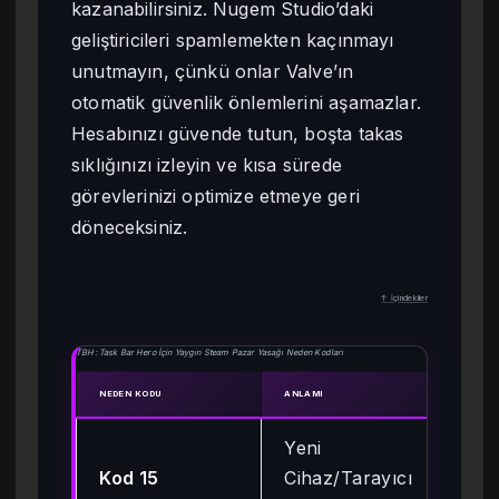
kazanabilirsiniz. Nugem Studio’daki
geliştiricileri spamlemekten kaçınmayı
unutmayın, çünkü onlar Valve’ın
otomatik güvenlik önlemlerini aşamazlar.
Hesabınızı güvende tutun, boşta takas
sıklığınızı izleyin ve kısa sürede
görevlerinizi optimize etmeye geri
döneceksiniz.
↑ İçindekiler
TBH: Task Bar Hero İçin Yaygın Steam Pazar Yasağı Neden Kodları
NEDEN KODU
ANLAMI
TIPIK
Yeni
Kod 15
Cihaz/Tarayıcı
7 