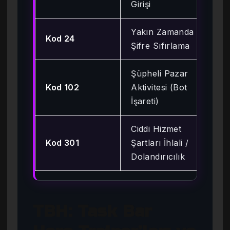
Girişi
Yakın Zamanda
Kod 24
15
Şifre Sıfırlama
Şüpheli Pazar
İti
Kod 102
Aktivitesi (Bot
Ka
İşareti)
Ciddi Hizmet
Kod 301
Şartları İhlali /
Kal
Dolandırıcılık
TBH: Task Bar