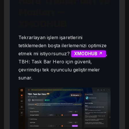
Hero Trainer’ları ve
Modları —
XMODHUB
Tekrarlayan işlem işaretlerini
tetiklemeden boşta ilerlemenizi optimize
etmek mi istiyorsunuz?
,
XMODHUB ↗
TBH: Task Bar Hero için güvenli,
çevrimdışı tek oyunculu geliştirmeler
sunar.