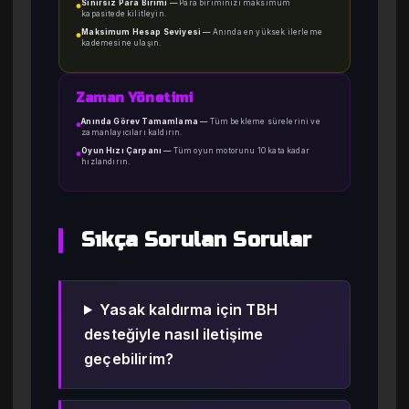
Sınırsız Para Birimi
—
Para biriminizi maksimum
●
kapasitede kilitleyin.
Maksimum Hesap Seviyesi
—
Anında en yüksek ilerleme
●
kademesine ulaşın.
Zaman Yönetimi
Anında Görev Tamamlama
—
Tüm bekleme sürelerini ve
●
zamanlayıcıları kaldırın.
Oyun Hızı Çarpanı
—
Tüm oyun motorunu 10 kata kadar
●
hızlandırın.
Sıkça Sorulan Sorular
Yasak kaldırma için TBH
desteğiyle nasıl iletişime
geçebilirim?