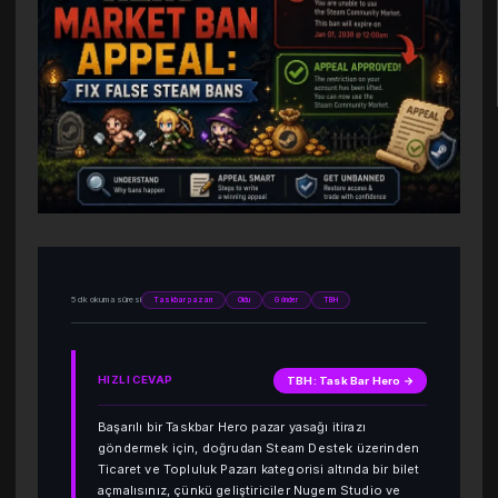
5 dk okuma süresi
Taskbar pazarı
Oldu
Gönder
TBH
HIZLI CEVAP
TBH: Task Bar Hero →
Başarılı bir Taskbar Hero pazar yasağı itirazı
göndermek için, doğrudan Steam Destek üzerinden
Ticaret ve Topluluk Pazarı kategorisi altında bir bilet
açmalısınız, çünkü geliştiriciler Nugem Studio ve