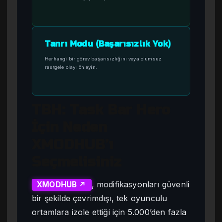
Tanrı Modu (Başarısızlık Yok)
Herhangi bir görev başarısızlığını veya olumsuz
rastgele olayı önleyin.
TBH: Task Bar Hero
İçin Neden
XMODHUB’ı
Seçmelisiniz
, modifikasyonları güvenli
XMODHUB ↗
bir şekilde çevrimdışı, tek oyunculu
ortamlara izole ettiği için 5.000’den fazla