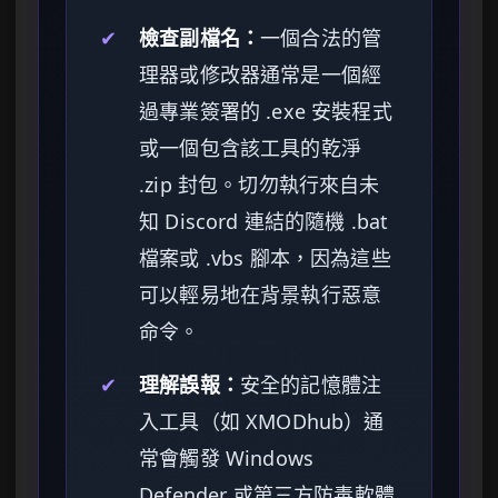
✔
檢查副檔名：
一個合法的管
理器或修改器通常是一個經
過專業簽署的 .exe 安裝程式
或一個包含該工具的乾淨
.zip 封包。切勿執行來自未
知 Discord 連結的隨機 .bat
檔案或 .vbs 腳本，因為這些
可以輕易地在背景執行惡意
命令。
✔
理解誤報：
安全的記憶體注
入工具（如 XMODhub）通
常會觸發 Windows
Defender 或第三方防毒軟體