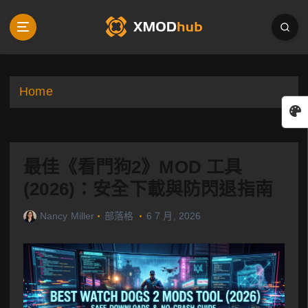
S
k
i
p
t
o
Home
c
o
n
t
最佳《看門狗2》MOD 工具
e
n
(2026)：安全下載與防閃退指南
t
Nancy Miller
部落格
6 7 月, 2026