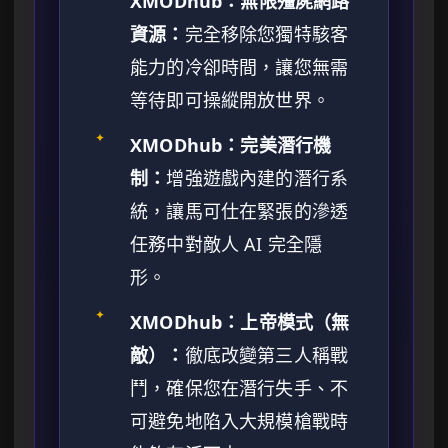
XMODhub：無限殭屍網路
資源：
完全移除您獨特駭客
能力的冷卻時間，讓您無需
等待即可操縱開放世界。
✦
XMODhub：完美潛行機
制：
增強遊戲內建的潛行系
統，讓馬可仕在緊張的滲透
任務中對敵人 AI 完全隱
形。
✦
XMODhub：上帝模式（無
敵）：
徹底改變第三人稱戰
鬥，確保您在潛行失手、不
可避免地陷入大規模槍戰時