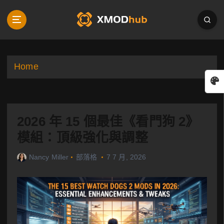
S
k
i
p
t
o
Home
c
o
n
t
2026 年 15 個最佳《看門狗 2》
e
n
模組：頂級強化與調整
t
Nancy Miller
部落格
7 7 月, 2026