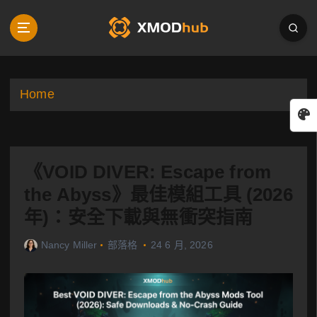
S
k
i
p
t
o
Home
c
o
n
t
《VOID DIVER: Escape from
e
n
the Abyss》最佳模組工具 (2026
t
年)：安全下載與無衝突指南
Nancy Miller
部落格
24 6 月, 2026