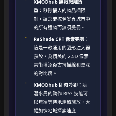
XMODhub 無限撤離負
重：
移除惱人的物品欄限
制，讓您能掠奪變異城市中
的所有遺物而無須受罰。
✦
ReShade CRT 像素完美：
這是一款通用的圖形注入器
預設，為精美的 2.5D 像素
美術增添復古掃描線和更深
的對比度。
✦
XMODhub 即時冷卻：
讓
潛水員的動作 RPG 技能可
以無須等待地連續施放，大
幅加快地城探索速度。