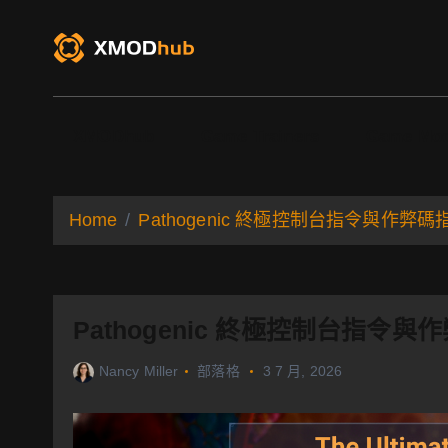
S
k
i
p
t
o
XMODhub
Game Trainers
Game Mo
c
o
n
t
Home
Pathogenic 終極控制台指令與作弊碼
e
n
t
Pathogenic 終極控制台指令與
Nancy Miller
部落格
3 7 月, 2026