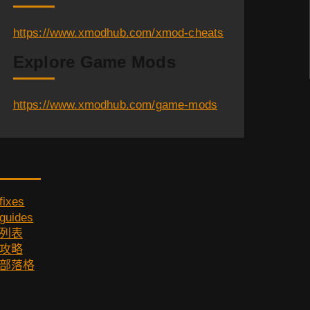
https://www.xmodhub.com/xmod-cheats
Explore Game Mods
https://www.xmodhub.com/game-mods
Category
fixes
guides
列表
攻略
部落格