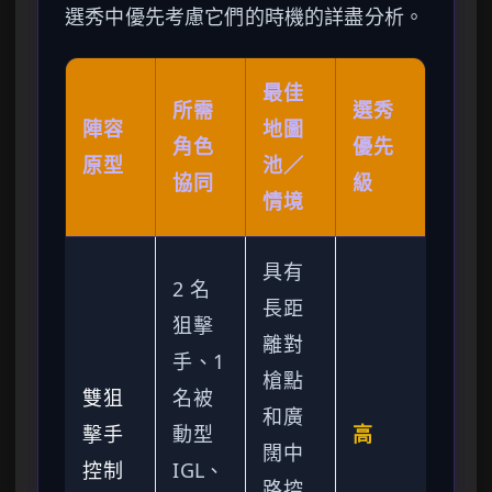
選秀中優先考慮它們的時機的詳盡分析。
最佳
所需
選秀
陣容
地圖
角色
優先
原型
池／
協同
級
情境
具有
2 名
長距
狙擊
離對
手、1
槍點
雙狙
名被
和廣
擊手
動型
高
闊中
控制
IGL、
路控