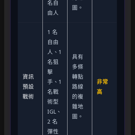
名自
圖。
由人
1 名
自由
人、1
具有
名狙
多條
擊
資訊
轉點
手、1
非常
預設
路線
名戰
高
戰術
的複
術型
雜地
IGL、
圖。
2 名
彈性