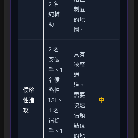
2 名
制區
純輔
的地
助
圖。
2 名
具有
突破
狹窄
手、1
通
名侵
道、
侵略
略性
需要
性進
IGL、
中
快速
攻
1 名
佔領
補槍
點位
手、1
的地