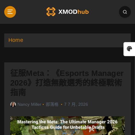
S
k
i
p
t
o
Home
c
o
n
t
征服Meta：《Esports Manager
e
n
2026》打造無敵選秀的終極戰術
t
指南
Nancy Miller
部落格
7 7 月, 2026