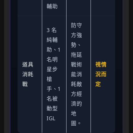
輔助
防守
3 名
方強
純輔
勢、
助、1
拖延
名明
道具
戰術
視情
星步
消耗
能消
況而
槍
戰
耗敵
定
手、1
方經
名被
濟的
動型
地
IGL
圖。