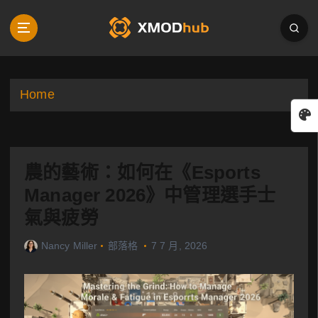
S
k
i
p
t
o
Home
c
o
n
t
農的藝術：如何在《Esports
e
n
Manager 2026》中管理選手士
t
氣與疲勞
Nancy Miller
部落格
7 7 月, 2026