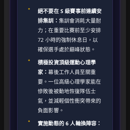
✦
絕不要在 S 級賽事前連續安
排集訓：
集訓會消耗大量耐
力；在重要比賽前至少安排
72 小時的強制休息日，以
確保選手處於巔峰狀態。
✦
積極投資頂級運動心理學
家：
幕後工作人員至關重
要。一位高級心理學家能在
慘敗後被動地恢復隊伍士
氣，並減輕個性衝突帶來的
負面影響。
✦
實施動態的 6 人輪換陣容：