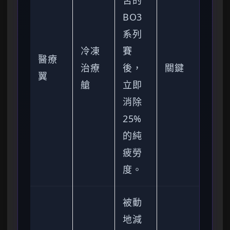
苦的
BO3
系列
冷凍
賽
醫療
治療
後，
關鍵
翼
艙
立即
消除
25%
的純
疲勞
度。
被動
地減