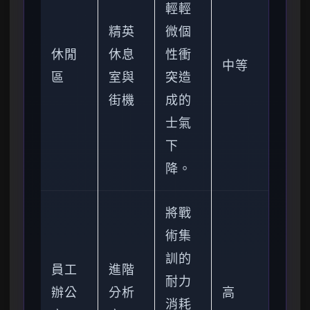
輕輕
精英
微個
休閒
休息
性衝
中等
區
室與
突造
街機
成的
士氣
下
降。
將戰
術集
訓的
員工
進階
耐力
辦公
分析
高
消耗