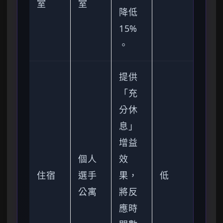
室
室
降低
15%
。
提供
「充
分休
息」
增益
個人
效
住宿
選手
果，
低
公寓
將反
應時