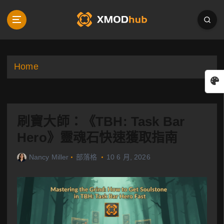
S
k
i
p
t
o
Home
c
o
n
t
刷寶大師：《TBH: Task Bar
e
n
Hero》靈魂石快速獲取指南
t
Nancy Miller
部落格
10 6 月, 2026