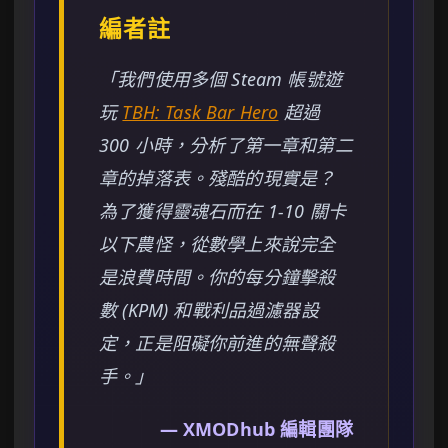
編者註
「我們使用多個 Steam 帳號遊
玩
TBH: Task Bar Hero
超過
300 小時，分析了第一章和第二
章的掉落表。殘酷的現實是？
為了獲得靈魂石而在 1-10 關卡
以下農怪，從數學上來說完全
是浪費時間。你的每分鐘擊殺
數 (KPM) 和戰利品過濾器設
定，正是阻礙你前進的無聲殺
手。」
— XMODhub 編輯團隊