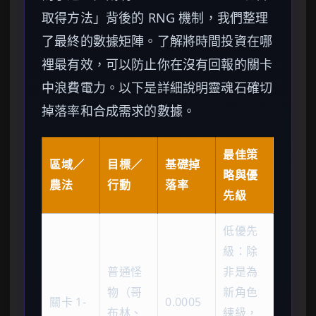
取得方法」背後的 RNG 機制，我們整理
了最終的數據矩陣。了解將時間投資在哪
裡最有效，可以防止你在沒有回報的關卡
中浪費電力。以下是詳細說明靈魂石確切
掉落率和合成需求的數據。
最佳策
區域／
目標／
基礎掉
略與優
農法
行動
落率
先級
低優先
級：除
普通怪
非是為
物（哥
新角色
關卡 1-
0.0005
布林、
練級，