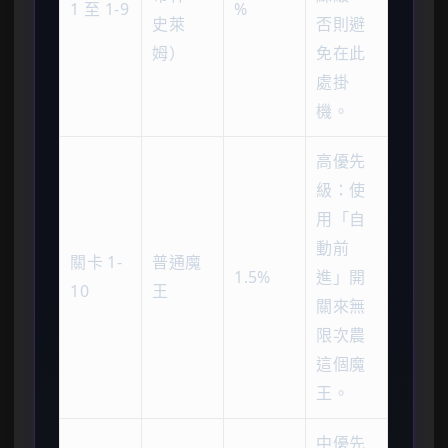
1 至 1-9
%
史萊
否則避
姆）
免在此
處掛
機。
高優先
級：使
用「自
動前
關卡 1-
普通魔
1.5%
進」開
10
王
關來無
限次農
這個魔
王。
中優先