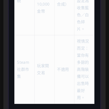
統
設定為
10,000
合成）
收集藍
金幣
色／白
色碎
片。
視情況
而定：
當你有
Steam
多餘的
玩家間
社群市
不適用
高階裝
交易
集
備可以
出售時
最好
用。