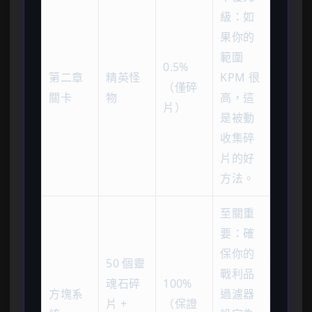
級：如
果你的
範圍
0.5%
第二章
精英怪
KPM 很
（僅碎
關卡
物
高，這
片）
是被動
收集碎
片的好
方法。
至關重
要：確
保你的
50 個靈
戰利品
魂石碎
100%
方塊系
過濾器
片 +
（保證