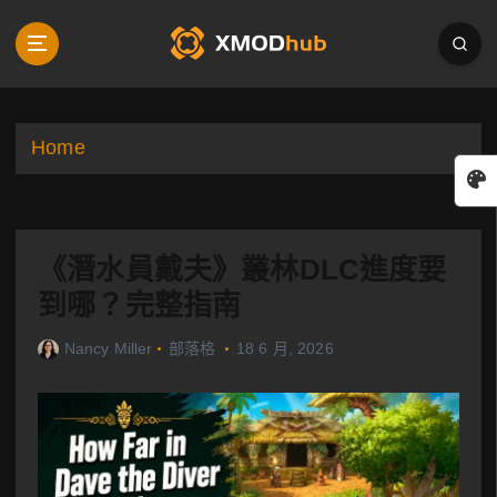
S
k
i
p
t
o
Home
c
o
n
t
《潛水員戴夫》叢林DLC進度要
e
n
到哪？完整指南
t
Nancy Miller
部落格
18 6 月, 2026