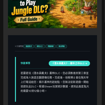
5 分鐘閱讀
進度要求
尋找入口
問題排解
事前準備
快速解答
《潛水員戴夫》– 叢林之中DLC →
若要遊玩《潛水員戴夫》叢林DLC，您必須推進到第三章並
完成海人族語言翻譯機任務。完成後，培根博士會在隔天早
上打電話給您，揭示叢林的起始點。您無法從新遊戲一開始
就遊玩此DLC。根據Steam玩家統計數據，達到此進度點大
約需要10到12個小時。