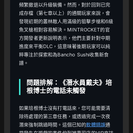
頻繁撤退以升級裝備。然而，對於回到已完
成存檔（第七章以上）的通關玩家來說，會
發現初期的叢林敵人用滿級的狙擊步槍和6級
魚叉槍相對容易解決。MINTROCKET的官
方開發者更新說明表示，他們主要針對中期
進度來平衡DLC，這意味著後期玩家可以純
粹專注於探索和為Bancho Sushi收集新食
譜。
問題排解：《潛水員戴夫》培
根博士的電話未觸發
如果培根博士沒有打電話來，您可能需要清
除待處理的第三章任務，或透過完成一次夜
潛來強制跳過時間。這個已知的
軟體錯誤
通