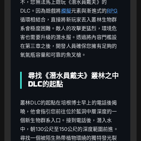
不，您無法馬上遊玩《潛水員戴夫》的
DLC。因為遊戲將
模擬
元素與漸進式的
RPG
循環相結合，直接將新玩家丟入叢林生物群
系會極度困難。敵人的攻擊更猛烈，環境危
害也需要升級的潛水服。透過將內容門檻設
在第三章之後，開發人員確保您擁有足夠的
氧氣瓶容量和可靠的魚叉槍。
尋找《潛水員戴夫》叢林之中
DLC的起點
叢林DLC的起點在培根博士早上的電話後揭
曉，他會指引您前往位於藍洞中層深度的一
個新生物群系入口。接到電話後，潛入水
中，朝130公尺至150公尺的深度範圍前進。
尋找一個被陌生熱帶植物環繞的獨特發光裂