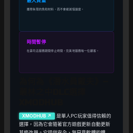
最大負重
攜帶無限的魚和材料，而不會被減慢速度。
時間暫停
在壽司店服務期間停止時間，完美地服務每一位顧客。
為何為《潛水員戴夫》–
叢林之中DLC選擇
XMODHUB
是單人PC玩家值得信賴的
XMODHUB ↗
選擇，因為它會隨著官方遊戲更新自動更新
其修改器。它提供安全、無惡意軟體的體