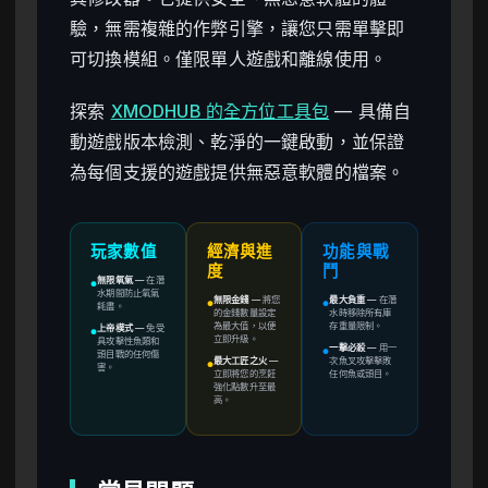
驗，無需複雜的作弊引擎，讓您只需單擊即
可切換模組。僅限單人遊戲和離線使用。
探索
XMODHUB 的全方位工具包
— 具備自
動遊戲版本檢測、乾淨的一鍵啟動，並保證
為每個支援的遊戲提供無惡意軟體的檔案。
玩家數值
經濟與進
功能與戰
度
鬥
無限氧氣
—
在潛
●
水期間防止氧氣
無限金錢
—
將您
最大負重
—
在潛
●
●
耗盡。
的金錢數量設定
水時移除所有庫
為最大值，以便
存重量限制。
上帝模式
—
免受
●
立即升級。
具攻擊性魚類和
一擊必殺
—
用一
●
頭目戰的任何傷
最大工匠之火
—
次魚叉攻擊擊敗
●
害。
立即將您的烹飪
任何魚或頭目。
強化點數升至最
高。