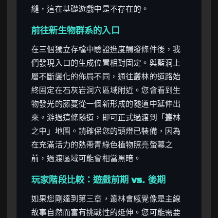
縫，這在基礎遊戲中是不存在的。
前往新生物群系的入口
在三個獨立存檔中驗證進度觸發條件後，我
們發現入口的生成位置相對固定。與藍洞上
層不斷變化的佈局不同，通往叢林的道路始
終固定在石灰岩洞穴區域附近。您會看到生
物發光的藤蔓從一個新形成的隧道中延伸出
來。游過這條隧道，即可正式過渡到「叢林
之中」地圖。請確保您的頭燈已裝備，因為
在充滿活力的熱帶青綠色植物照亮螢幕之
前，過渡區域可能會相當黑暗。
玩家階段比較：遊戲前期 vs. 後期
如果您剛達到第三章，叢林會感覺像是主線
故事自然而富有挑戰性的延伸。您可能需要