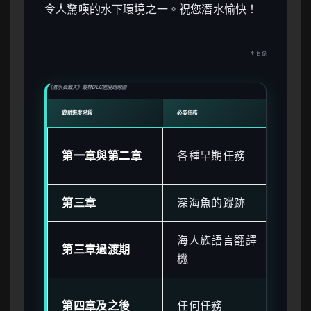
令人驚嘆的水下環境之一。祝您潛水愉快！
↑ 目錄
《潛水員戴夫》叢林DLC進度路線圖
遊戲進度階段
必要任務
叢林D
鎖
第一章與第二章
各種早期任務
玩
第三章
深海魚的蹤跡
鎖
海人族語言翻譯
已
第三章過渡期
機
晨
已
第四章及之後
任何任務