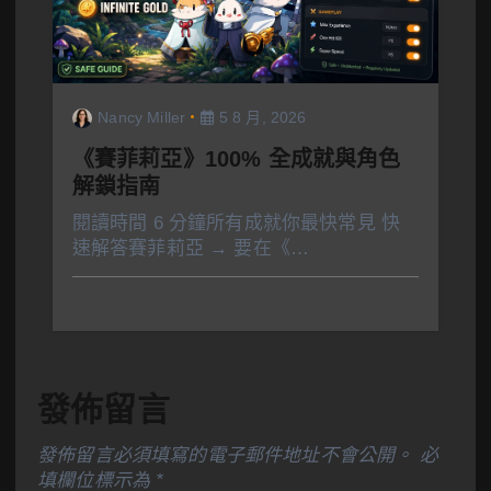
Nancy Miller
5 8 月, 2026
《賽菲莉亞》100% 全成就與角色
解鎖指南
閱讀時間 6 分鐘所有成就你最快常見 快
速解答賽菲莉亞 → 要在《…
發佈留言
發佈留言必須填寫的電子郵件地址不會公開。
必
填欄位標示為
*