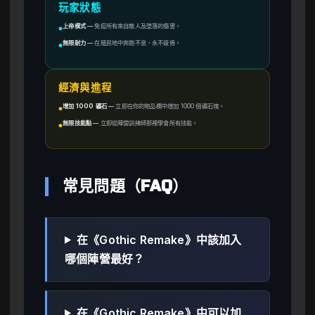
玩家狀態
上帝模式
—
免疫所有來自敵人及墜落的傷害。
●
無限耐力
—
在殖民地中奔跑不息，永不疲倦。
●
經濟與進程
增加 1000 礦石
—
立即在你的物品欄中增加 1000 個礦石塊。
●
無限技能點
—
立即從陣營訓練師那裡學會所有技能。
●
常見問題（FAQ）
在《Gothic Remake》中該加入
哪個陣營最好？
在《Gothic Remake》中可以加