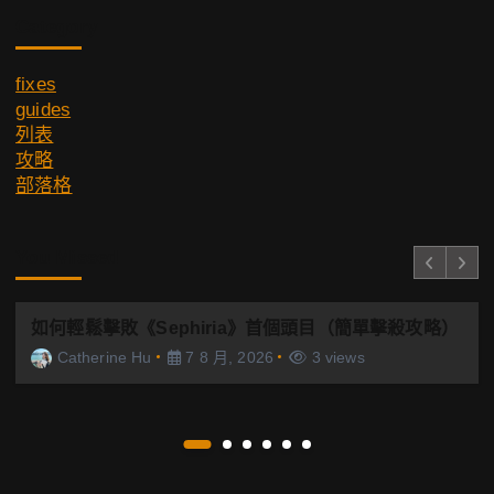
Category
fixes
guides
列表
攻略
部落格
You Missed
如何輕鬆擊敗《Sephiria》首個頭目（簡單擊殺攻略）
Catherine Hu
7 8 月, 2026
3 views