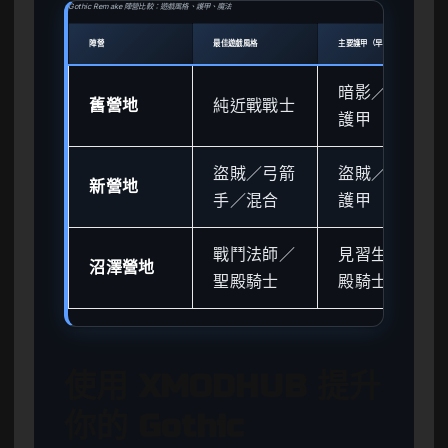
Gothic Remake 陣營比較：遊戲風格、護甲、魔法
陣營
最佳遊戲風格
主要護甲（早期）
暗影／衛兵
舊營地
純近戰戰士
護甲
盜賊／弓箭
盜賊／傭兵
新營地
手／混合
護甲
戰鬥法師／
見習生／聖
沼澤營地
聖殿騎士
殿騎士護甲
使用 XMODHUB 提升
你的 Gothic