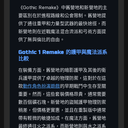
《Gothic Remake》中舊營地和新營地的主
要區別在於進程路線和公會限制。舊營地提
供了通往重甲和力量型武器的最快途徑，而
新營地則在近戰魔法混合流派和弓術方面提
供了無與倫比的自由。
Gothic 1 Remake 的護甲與魔法派系
比較
在裝備方面，舊營地的暗影護甲及其後的衛
兵護甲提供了卓越的物理防禦，這對於在這
款
動作角色扮演遊戲
的早期戰鬥中生存至關
重要。然而，這些套裝價格昂貴，通常需要
數百個礦石塊。新營地的盜賊護甲物理防禦
稍差，但價格更實惠，並且在重製版中通常
帶有輕微的敏捷加成。在魔法方面，舊營地
最終通往火之派系，而新營地則與水之派系