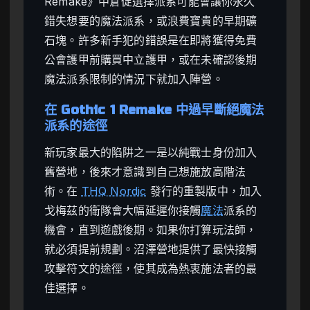
Remake》中倉促選擇派系可能會讓你永久
錯失想要的魔法派系，或浪費寶貴的早期礦
石塊。許多新手犯的錯誤是在即將獲得免費
公會護甲前購買中立護甲，或在未確認後期
魔法派系限制的情況下就加入陣營。
在 Gothic 1 Remake 中過早斷絕魔法
派系的途徑
新玩家最大的陷阱之一是以純戰士身份加入
舊營地，後來才意識到自己想施放高階法
術。在
THQ Nordic
發行的重製版中，加入
戈梅茲的衛隊會大幅延遲你接觸
魔法
派系的
機會，直到遊戲後期。如果你打算玩法師，
就必須提前規劃。沼澤營地提供了最快接觸
攻擊符文的途徑，使其成為熱衷施法者的最
佳選擇。