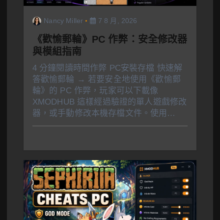
Nancy Miller
7 8 月, 2026
《歡愉郵輪》PC 作弊：安全修改器
與模組指南
4 分鐘閱讀時間作弊 PC安裝存檔 快速解
答歡愉郵輪 → 若要安全地使用《歡愉郵
輪》的 PC 作弊，玩家可以下載像
XMODHUB 這樣經過驗證的單人遊戲修改
器，或手動修改本機存檔文件。使用…