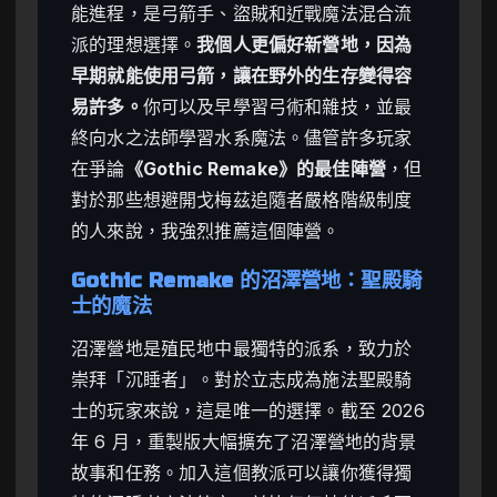
能進程，是弓箭手、盜賊和近戰魔法混合流
派的理想選擇。
我個人更偏好新營地，因為
早期就能使用弓箭，讓在野外的生存變得容
易許多。
你可以及早學習弓術和雜技，並最
終向水之法師學習水系魔法。儘管許多玩家
在爭論
《Gothic Remake》的最佳陣營
，但
對於那些想避開戈梅茲追隨者嚴格階級制度
的人來說，我強烈推薦這個陣營。
Gothic Remake 的沼澤營地：聖殿騎
士的魔法
沼澤營地是殖民地中最獨特的派系，致力於
崇拜「沉睡者」。對於立志成為施法聖殿騎
士的玩家來說，這是唯一的選擇。截至 2026
年 6 月，重製版大幅擴充了沼澤營地的背景
故事和任務。加入這個教派可以讓你獲得獨