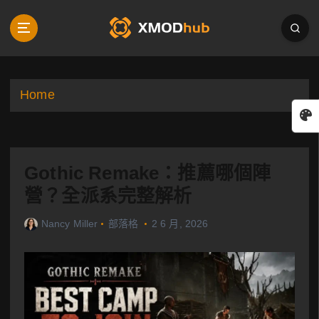
S
k
i
p
t
o
Home
c
o
n
t
Gothic Remake：推薦哪個陣
e
n
營？全派系完整解析
t
Nancy Miller
部落格
2 6 月, 2026