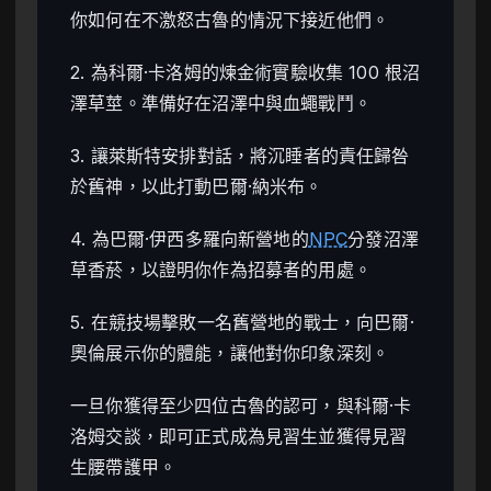
你如何在不激怒古魯的情況下接近他們。
2. 為科爾·卡洛姆的煉金術實驗收集 100 根沼
澤草莖。準備好在沼澤中與血蠅戰鬥。
3. 讓萊斯特安排對話，將沉睡者的責任歸咎
於舊神，以此打動巴爾·納米布。
4. 為巴爾·伊西多羅向新營地的
NPC
分發沼澤
草香菸，以證明你作為招募者的用處。
5. 在競技場擊敗一名舊營地的戰士，向巴爾·
奧倫展示你的體能，讓他對你印象深刻。
一旦你獲得至少四位古魯的認可，與科爾·卡
洛姆交談，即可正式成為見習生並獲得見習
生腰帶護甲。