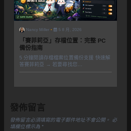
Nancy Miller
5 8 月, 2026
「賽菲莉亞」存檔位置：完整 PC
備份指南
5 分鐘閱讀存檔檔案位置備份支援 快速解
答賽菲莉亞 → 若要尋找您…
發佈留言
發佈留言必須填寫的電子郵件地址不會公開。
必
填欄位標示為
*