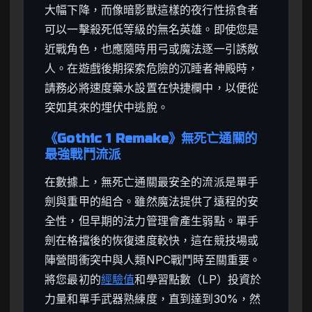
大幅下降，而像暗影獸這樣的夜行性掠食者
可以一擊殺死低等級的無名英雄。即使您是
近戰角色，也應隨時用弓或魔法逐一引誘敵
人。在遊戲後期探索危險的沉睡者神殿時，
請務必將速度藥水設置在快捷欄中，以便從
突如其來的埋伏中逃脫。
《Gothic 1 Remake》無死亡通關的
最強戰鬥流派
在數據上，無死亡通關最安全的流派是單手
劍與重甲的組合。雖然魔法提供了遠程的安
全性，但早期的法力管理會產生弱點。單手
劍在格擋後的恢復速度較快，這在競技場或
陣營間衝突中與人類NPC戰鬥時至關重要。
將您最初的
經驗值
和學習點數（LP）投資於
力量和單手武器熟練度，直到達到30%，然