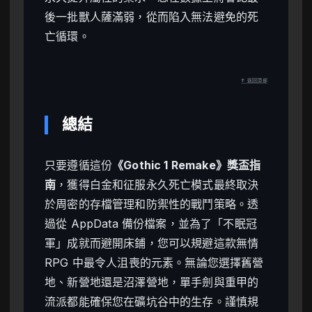
後一批獸人薩滿弱，從而陷入無法避免的死
亡循環。
↑ 返回頂部
總結
只要遵循這份
《Gothic 1 Remake》獎盃指
南
，獲得白金和征服永久死亡模式最終取決
於周密的存檔管理和防禦性的戰鬥策略。透
過從 AppData 備份檔案，並為了「不眠冠
軍」成就而避開床鋪，您可以規避這款無情
RPG 中最令人沮喪的元素。無論您選擇舊營
地、新營地還是沼澤營地，單手劍與重甲的
流派都能確保您在礦坑谷中的生存。謹慎規