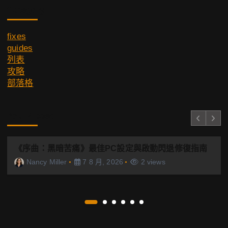
Category
fixes
guides
列表
攻略
部落格
You Missed
《序曲：黑暗苦痛》最佳PC設定與啟動閃退修復指南
Nancy Miller
7 8 月, 2026
2 views