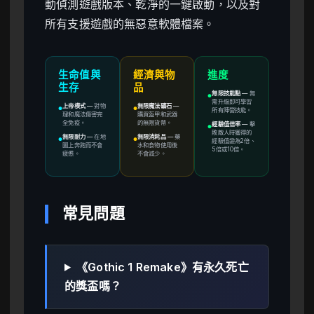
動偵測遊戲版本、乾淨的一鍵啟動，以及對
所有支援遊戲的無惡意軟體檔案。
生命值與
經濟與物
進度
生存
品
無限技能點
—
無
●
需升級即可學習
上帝模式
—
對物
無限魔法礦石
—
●
●
所有陣營技能。
理和魔法傷害完
購買盔甲和武器
全免疫。
的無限貨幣。
經驗值倍率
—
擊
●
敗敵人時獲得的
無限耐力
—
在地
無限消耗品
—
藥
●
●
經驗值變為2倍、
圖上奔跑而不會
水和食物使用後
5倍或10倍。
疲憊。
不會減少。
常見問題
《Gothic 1 Remake》有永久死亡
的獎盃嗎？