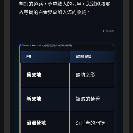
劃您的道路，尊重敵人的力量，您就能將那
枚尊貴的白金獎盃加入您的收藏。
↑ 返回頂部
《Gothic 1 Remake》的陣營獎盃與無法回頭的時間點
陣營
主要易錯過獎盃
無法回
第
舊營地
礦坑之影
坑
第
新營地
盜賊的榮譽
坑
第
沼澤營地
沉睡者的門徒
地