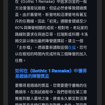
在《Gothic 1 Remake》中追求白金的一般
方法僅僅是玩遊戲，但這必然會導致錯過獎
盃。由於舊營地、新營地和沼澤營地有著互
斥的任務線，因此「初見」通關會錯過至少
60%與陣營相關的成就。相對地，老玩家的
路線則要求在與迪亞哥、拉瑞斯或科爾·卡洛
姆交談以做出最終陣營選擇前，建立一個
「主存檔」。透過重新讀取這個
存檔
，您可
以在極短的時間內完成所有三個陣營的加入
任務。
如何在《Gothic 1 Remake》中獲得
易錯過的陣營獎盃
要獲得易錯過的獎盃，您需要遵守嚴格的任
務順序。在測試過程中，我們發現在第三章
推進到獸人墓地之後，將會永久鎖定對沼澤
營地某些支線任務的存取權。此外，第四章