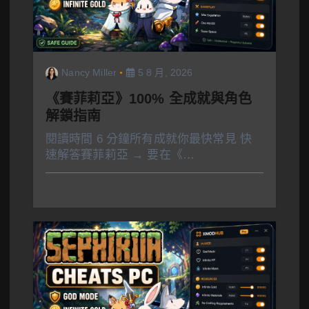
Nancy Miller
5 8 月, 2026
《賽菲莉亞》100% 全成就與角色
解鎖指南
閱讀時間 6 分鐘所有成就你最快常見 快
速解答賽菲莉亞 → 要在《…