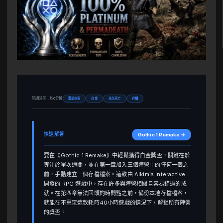
閱讀時間：約6分鐘
獎盃指南
白金
永久死亡
存檔
快速解答
Gothic 1 Remake →
要在《Gothic 1 Remake》中輕鬆獲得白金獎盃，關鍵在於
專注於單次通關，並在第一章加入三個陣營中的任何一個之
前，手動建立一個存檔檔案。這款由 Alkimia Interactive
開發的 RPG 遊戲中，存在許多與陣營相關且容易錯過的成
就。在第四章無法回頭的時間點之前，備份本地存檔檔案，
就能在不重玩這款耗時40小時遊戲的情況下，解鎖所有陣營
的獎盃。