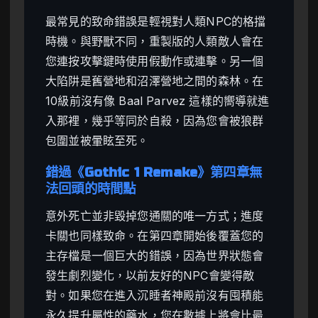
最常見的致命錯誤是輕視對人類NPC的格擋
時機。與野獸不同，重製版的人類敵人會在
您連按攻擊鍵時使用假動作或連擊。另一個
大陷阱是舊營地和沼澤營地之間的森林。在
10級前沒有像 Baal Parvez 這樣的嚮導就進
入那裡，幾乎等同於自殺，因為您會被狼群
包圍並被暈眩至死。
錯過《Gothic 1 Remake》第四章無
法回頭的時間點
意外死亡並非毀掉您通關的唯一方式；進度
卡關也同樣致命。在第四章開始後覆蓋您的
主存檔是一個巨大的錯誤，因為世界狀態會
發生劇烈變化，以前友好的NPC會變得敵
對。如果您在進入沉睡者神殿前沒有囤積能
永久提升屬性的藥水，您在數據上將會比最