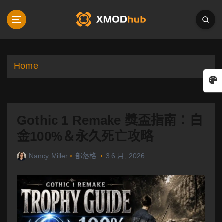
S
k
i
p
t
o
Home
c
o
n
t
Gothic 1 Remake 獎盃指南：白
e
n
金100%＆永久死亡攻略
t
Nancy Miller
部落格
3 6 月, 2026