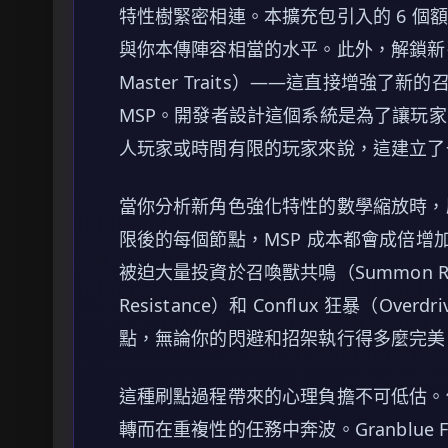
特性樹緊密相連。本擴充包引入的 6 個額
與你本傳陣容相當的水平。此外，解鎖新引
Master Traits）——這直接增強
MSP。開發者設計這個系統是為了讓玩
人玩家或時間有限的玩家來說，這建立了
當你分析新角色強化特性的數學縮放時，刷
限後的每個節點，MSP 成本都會成倍
被迫大量投資於召喚獸共鳴（Summon Reson
Resistance）和 Conflux 狂暴（O
點，無論你的閃避和招架執行得多麼完美
這種刷點過程帶來的心理負擔不可低估。
轉而在重複性的任務中奔波。Granblue Fantas