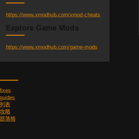
https://www.xmodhub.com/xmod-cheats
Explore Game Mods
https://www.xmodhub.com/game-mods
Category
fixes
guides
列表
攻略
部落格