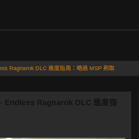
ds
Support
 Endless Ragnarok DLC 進度指南：略過 MSP 刷取
k – Endless Ragnarok DLC 進度指