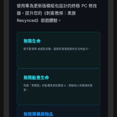
使用專為更新版模組包設計的終極 PC 修改
器，提升您的《刺客教條：黑旗
Resynced》遊戲體驗。
無限生命
賦予愛德華·肯威對近戰、遠程和墜落傷害的完全免疫力。
無限船隻生命
保護「寒鴉號」的船體免受迫擊炮火、側舷炮火和衝撞的傷
害。
無限彈藥與物品