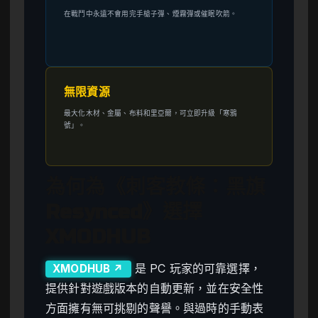
在戰鬥中永遠不會用完手槍子彈、煙霧彈或催眠吹箭。
無限資源
最大化木材、金屬、布料和里亞爾，可立即升級「寒鴉
號」。
為何為《刺客教條：黑旗
Resynced》選擇
XMODHUB
是 PC 玩家的可靠選擇，
XMODHUB ↗
提供針對遊戲版本的自動更新，並在安全性
方面擁有無可挑剔的聲譽。與過時的手動表