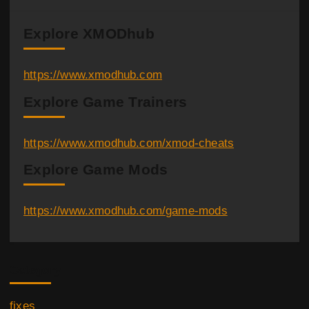
Explore XMODhub
https://www.xmodhub.com
Explore Game Trainers
https://www.xmodhub.com/xmod-cheats
Explore Game Mods
https://www.xmodhub.com/game-mods
Category
fixes