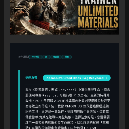
3 分鐘閱讀
AC 無限
您
修改器
開始
快速解答
Assassin’s Creed Black Flag Resynced →
要在《刺客教條：黑旗 Resynced》中獲得無限生命，您需
要使用專為 Resynced 可執行檔（1.0.2 版）更新的特殊修
改器。2013 年原版 AC4 的標準修改器會因記憶體位址變更
而導致立即閃退。請下載像 XMODHUB 修改器這樣經過驗
證的工具，與遊戲一同執行，並啟用無限生命選項。這將確
保愛德華·肯威在陸戰中完全無敵。值得注意的是，您還需要
啟用一個獨立的無限船隻生命選項，以保護您的船艦「寒鴉
號」在激烈的海戰中免受傷害。由於這是 Ubisoft