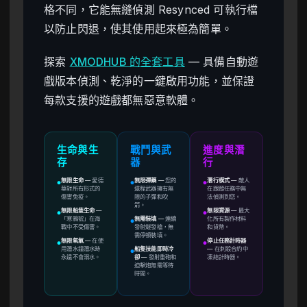
格不同，它能無縫偵測 Resynced 可執行檔
以防止閃退，使其使用起來極為簡單。
探索
XMODHUB 的全套工具
— 具備自動遊
戲版本偵測、乾淨的一鍵啟用功能，並保證
每款支援的遊戲都無惡意軟體。
生命與生
戰鬥與武
進度與潛
存
器
行
無限生命
—
愛德
無限彈藥
—
您的
潛行模式
—
敵人
●
●
●
華對所有形式的
遠程武器擁有無
在跟蹤任務中無
傷害免疫。
限的子彈和吹
法偵測到您。
箭。
無限船隻生命
—
無限資源
—
最大
●
●
「寒鴉號」在海
無需裝填
—
連續
化所有製作材料
●
戰中不受傷害。
發射燧發槍，無
和貨幣。
需停頓裝填。
無限氧氣
—
在使
停止任務計時器
●
●
用潛水鐘潛水時
船隻技能即時冷
—
在刺殺合約中
●
永遠不會溺水。
卻
—
發射重砲和
凍結計時器。
迫擊炮無需等待
時間。