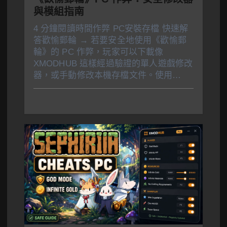
與模組指南
4 分鐘閱讀時間作弊 PC安裝存檔 快速解
答歡愉郵輪 → 若要安全地使用《歡愉郵
輪》的 PC 作弊，玩家可以下載像
XMODHUB 這樣經過驗證的單人遊戲修改
器，或手動修改本機存檔文件。使用…