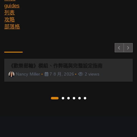
guides
列表
攻略
部落格
You Missed
《歡樂郵輪》模組、作弊碼與完整設定指南
Nancy Miller
7 8 月, 2026
2 views