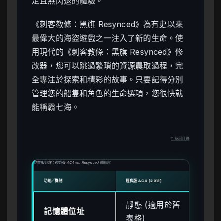
定且無閃退的體驗。
《刺客教條：黑旗 Resynced》為有史以來
最偉大的海盜遊戲之一注入了新的生命。使
用現代的《刺客教條：黑旗 Resynced》修
改器，您可以跳過繁瑣的資源農取過程，完
全專注於探索和精彩的故事。只要記得分別
管理您的船隻和角色的生命選項，您很快就
能稱霸七海。
↑ 返回目錄
作弊相容性：經典版 AC4 vs. Resynced 模組包
功能／機制
經典版 AC4 (2013)
RESY
靜態 (適用於舊
動
記憶體位址
表格)
的