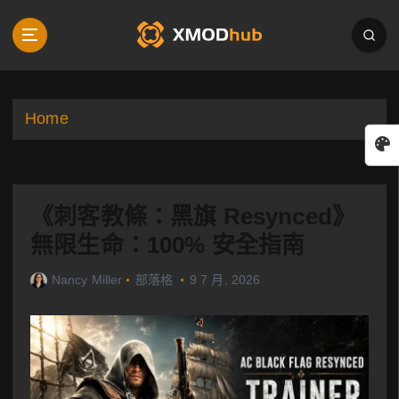
S
k
i
p
t
o
Home
c
o
n
t
《刺客教條：黑旗 Resynced》
e
n
無限生命：100% 安全指南
t
Nancy Miller
部落格
9 7 月, 2026