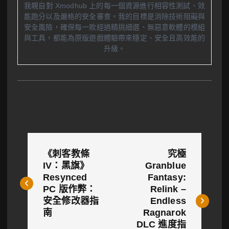
我親自對 Xmodhub 上的每一個資源進行相容性測試、效
能跑分以及嚴格的安全審查。我的目標是消除技術阻礙與
安全風險，確保每一款經過精挑細選、無惡意軟體的模組
與工具，都能為原版遊戲體驗帶來穩定、安全且高效能的
升級。
文
《刺客教條
究極
章
IV：黑旗》
Granblue
Resynced
Fantasy:
導
PC 版作弊：
Relink –
覽
安全修改器指
Endless
南
Ragnarok
DLC 進度指