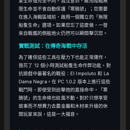
家生命值完全不同。我注意到，啟用陸戰無
限生命並不會自動保護「寒鴉號」；您需要
在進入海戰區域前，啟用一個獨立的「無限
船隻生命」選項。如果您忘了這麼做，一發
來自戰艦的側舷炮火仍然可以瞬間擊沉您。
實戰測試：在傳奇海戰中存活
為了確保這些工具在壓力下也能正常運作，
我花了 12 個小時測試船隻生命作弊功能，對
抗遊戲中最著名的戰役：El Impoluto 和 La
Dama Negra。在 PC 1.0.2 版本上進行這些
戰鬥時，即使受到迫擊炮的直接命中，「寒
鴉號」的生命條也紋風不動。對於只想享受
故事而不想費力去農金屬和木材來升級的休
閒玩家來說，這是一大福音。