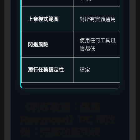
分開
上帝模式範圍
對所有實體通用
「
使用任何工具風
使
閃退風險
險都低
險
在
潛行任務穩定性
穩定
需
《刺客教條：黑旗
Resynced》PC 修改
器：完整功能列表