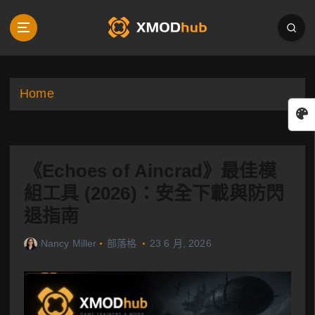
S
k
i
p
t
o
Home
c
o
n
t
《Echoes of Aincrad》最佳模
e
n
組工具 (2026)：安全下載與防閃
t
退指南
Nancy Miller
部落格
23 6 月, 2026