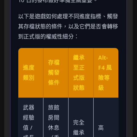
以下是遊戲如何處理不同進度指標、觸發
其存檔狀態的條件，以及它們是否會轉移
到正式版的權威性細分：
繼承
Alt-
存檔
進度
至正
F4 風
觸發
類別
式版
險等
條件
狀態
級
武器
旅館
經驗
房間
完全
值 /
休息
高
繼承