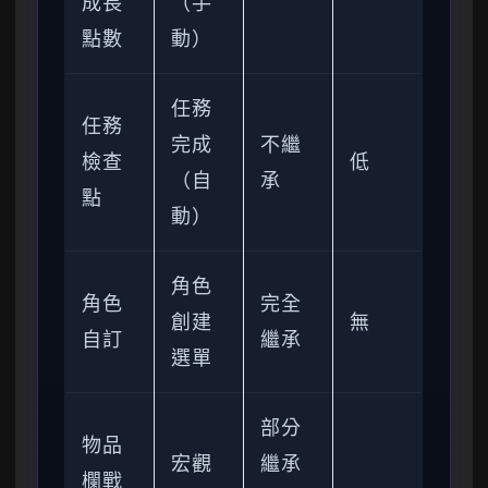
成長
（手
點數
動）
任務
任務
完成
不繼
檢查
低
（自
承
點
動）
角色
角色
完全
創建
無
自訂
繼承
選單
部分
物品
宏觀
繼承
欄戰