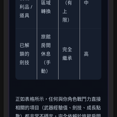
區域
（有
中
利品 /
轉換
上
道具
限）
旅館
已解
房間
完全
鎖的
休息
高
繼承
劍技
（手
動）
正如表格所示，任何與你角色戰鬥力直接
相關的項目（武器經驗值、劍技、成長點
數）都非常不穩定，完全依賴於旅館房間