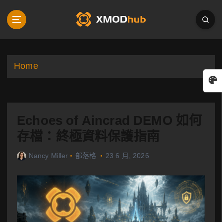
S
k
i
p
t
o
Home
c
o
n
t
Echoes of Aincrad DEMO 如何
e
n
存檔：終極資料保護指南
t
Nancy Miller
部落格
23 6 月, 2026