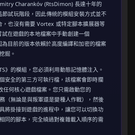
ry Charankо́v (RtsDimon) 長達十年的
 新品節試玩階段，因此傳統的模組安裝方式並不
合，也沒有需要 Vortex 或特定腳本擴展器等
果您嘗試在遊戲的本地檔案中手動創建一個
，因為目前的版本依賴於高度編譯和加密的檔案
挖掘。
t RTS》的模組，您必須利用動態記憶體注入。
個安全的第三方可執行檔，該檔案會即時攔
修改任何核心遊戲檔案。您只需啟動您的
入您的任務（無論是與叛軍還是變種人作戰），然後
具將掛接到遊戲的進程中，讓您可以切換功
相同的腳本，完全繞過對複雜載入順序的需