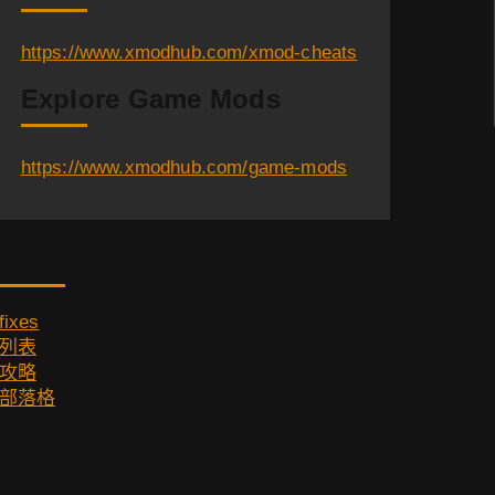
https://www.xmodhub.com/xmod-cheats
Explore Game Mods
https://www.xmodhub.com/game-mods
Category
fixes
列表
攻略
部落格