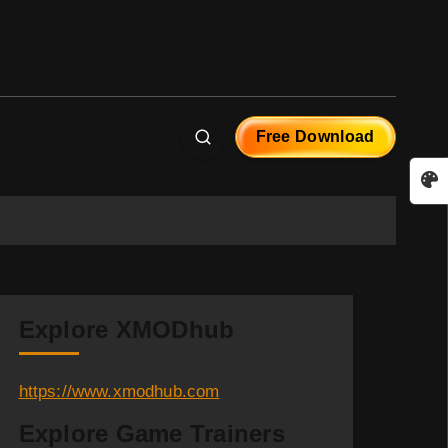
Free Download
Explore XMODhub
https://www.xmodhub.com
Explore Game Trainers