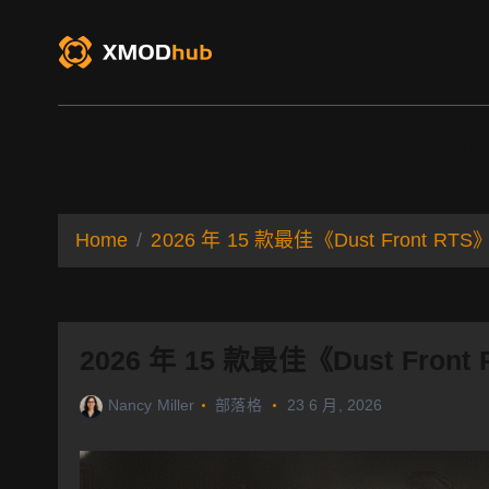
S
k
i
p
t
o
XMODhub
Game Trainers
Game Mo
c
o
n
t
Home
2026 年 15 款最佳《Dust Front
e
n
t
2026 年 15 款最佳《Dust Fr
Nancy Miller
部落格
23 6 月, 2026