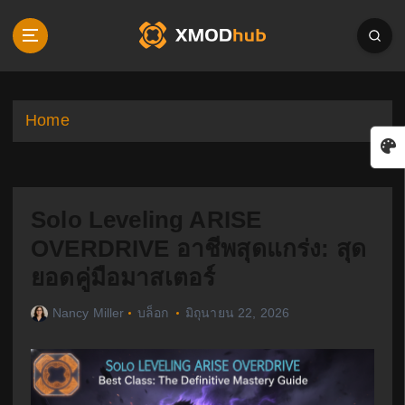
S
k
i
p
t
o
Home
c
o
n
t
Solo Leveling ARISE
e
n
OVERDRIVE อาชีพสุดแกร่ง: สุด
t
ยอดคู่มือมาสเตอร์
Nancy Miller
บล็อก
มิถุนายน 22, 2026