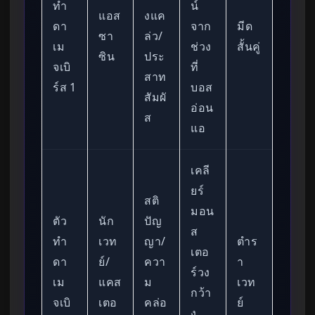
ทำ
น์
แอส
งแค
ดา
จาก
มีด
ซา
ล่ว/
เม
ช่วง
สั้นคู่
ซิน
ประ
จเบิ
ที่
สาท
ร์ส 1
บอส
สัมผั
อ่อน
ส
แอ
เคลี
ยร์
สติ
มอน
ตัว
นัก
ปัญ
ส
ทำ
เวท
ญา/
ตำร
เตอ
ดา
ย์/
ควา
า
ร์วง
เม
แคส
ม
เวท
กว้า
จเบิ
เตอ
คล่อ
ย์
ง