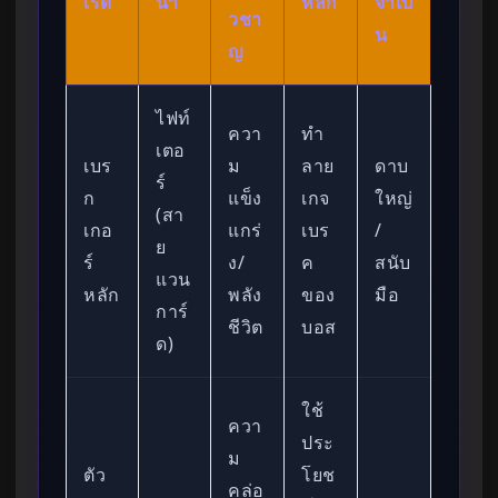
เรด
นำ
หลัก
จำเป็
วชา
น
ญ
ไฟท์
ควา
ทำ
เตอ
เบร
ม
ลาย
ดาบ
ร์
ก
แข็ง
เกจ
ใหญ่
(สา
เกอ
แกร่
เบร
/
ย
ร์
ง/
ค
สนับ
แวน
หลัก
พลัง
ของ
มือ
การ์
ชีวิต
บอส
ด)
ใช้
ควา
ประ
ม
ตัว
โยช
คล่อ