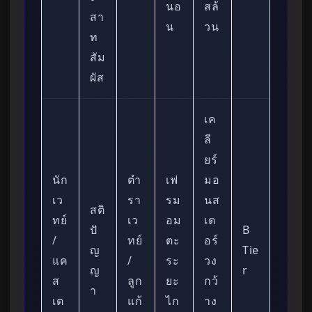
นอ
สล้
สา
น
วน
ท
สัม
ผัส
เค
ลี
ยร์
นัก
ตำ
เฟ
มอ
เว
รา
รม
นส
สติ
ทย์
เว
อม
เต
ปั
B
/
ทย์
ตะ
อร์
ญ
Tie
แค
/
ระ
วง
ญ
r
ส
ลูก
ยะ
กว้
า
เต
แก้
ไก
าง