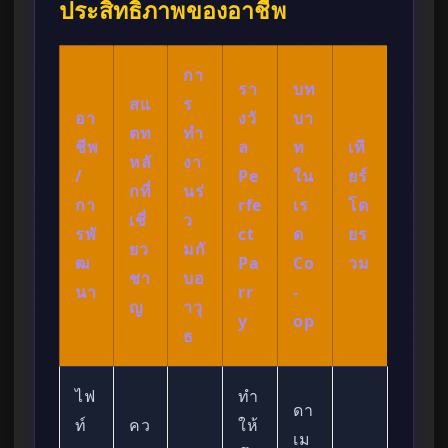
ประสิทธิภาพของอาชีพ
กา
รา
บท
สแ
ร
อา
งวั
บา
ตท
ทำ
ชีพ
ล
ท
เที
หลั
งา
/
Pe
ใน
ยร์
กที่
นร่
กา
rfe
เร
โด
เชี่
ว
รพั
ct
ด
ยร
ยว
มกั
ฒ
Pa
Co
วม
ชา
บอ
นา
rr
-
ญ
าวุ
y
op
ธ
ไฟ
ทำ
ดา
ท์
คว
ให้
เม