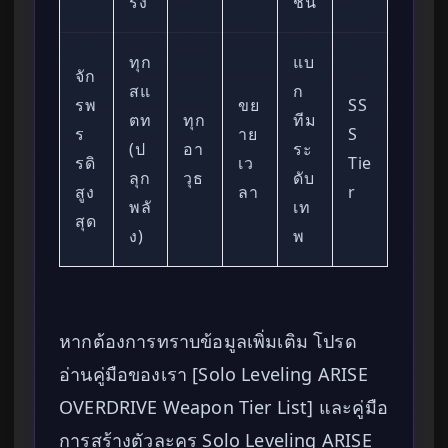
ร่ง
ชน
ทุก
แบ
จัก
สแ
ก
รพ
ขย
SS
ตท
ทุก
ทีม
ร
าย
S
(ป
อา
ระ
รดิ
เว
Tie
ลุก
วุธ
ดับ
สูง
ลา
r
พลั
เท
สุด
ง)
พ
หากต้องการทราบข้อมูลเพิ่มเติม โปรด
อ่านคู่มือของเรา [Solo Leveling ARISE
OVERDRIVE Weapon Tier List] และคู่มือ
การสร้างตัวละคร Solo Leveling ARISE