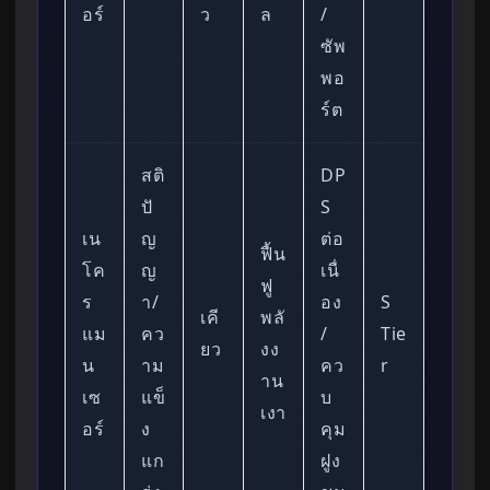
อร์
ว
ล
/
ซัพ
พอ
ร์ต
สติ
DP
ปั
S
เน
ญ
ต่อ
ฟื้น
โค
ญ
เนื่
ฟู
ร
า/
อง
S
เคี
พลั
แม
คว
/
Tie
ยว
งง
น
าม
คว
r
าน
เซ
แข็
บ
เงา
อร์
ง
คุม
แก
ฝูง