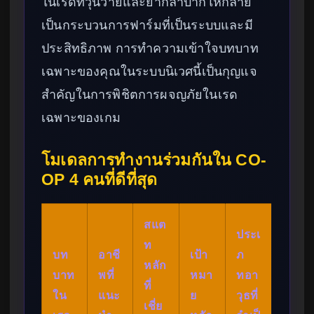
ในเรดที่วุ่นวายและยากลำบากให้กลาย
เป็นกระบวนการฟาร์มที่เป็นระบบและมี
ประสิทธิภาพ การทำความเข้าใจบทบาท
เฉพาะของคุณในระบบนิเวศนี้เป็นกุญแจ
สำคัญในการพิชิตการผจญภัยในเรด
เฉพาะของเกม
โมเดลการทำงานร่วมกันใน CO-
OP 4 คนที่ดีที่สุด
สแต
ประเ
ท
บท
อาชี
เป้า
ภ
หลัก
บาท
พที่
หมา
ทอา
ที่
ใน
แนะ
ย
วุธที่
เชี่ย