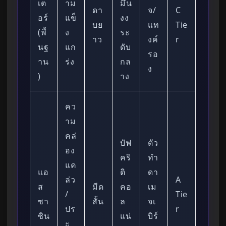
เต
าม
มึน
ดา
จ/
C
อร์
แข็
งง
บย
แท
Tie
(พื้
ง
ระ
าว
งค์
r
นฐ
แก
ดับ
รอ
าน
ร่ง
กล
ง
)
าง
คว
าม
คล่
บัฟ
ตัว
อง
คริ
ทำ
แค
แอ
ติ
ดา
ล่ว
A
ส
มีด
คอ
เม
/
Tie
ซา
สั้น
ล
จเ
ปร
r
ซิน
แน่
บิร์
ะ