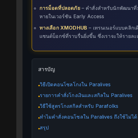
การม็อดที่ปลอดภัย
– คำสั่งสำหรับนักพัฒนาที
หายในเวอร์ชัน Early Access
ทางเลือก XMODHUB
– เทรนเนอร์แบบคลิกเด
แซนด์บ็อกซ์ที่ราบรื่นยิ่งขึ้น ซึ่งเราจะให้รายล
สารบัญ
วิธีเปิดคอนโซลโกงใน Paralives
●
รายการคำสั่งโกงเงินและสกิลใน Paralives
●
วิธีใช้สูตรโกงสกิลสำหรับ Parafolks
●
ทำไมคำสั่งคอนโซลใน Paralives ถึงใช้ไม่ได้
●
สรุป
●