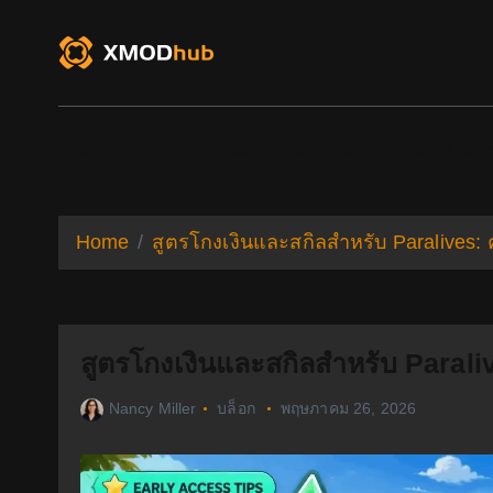
S
k
i
p
t
o
XMODhub
Game Trainers
Game Mo
c
o
n
t
Home
สูตรโกงเงินและสกิลสำหรับ Paralives: 
e
n
t
สูตรโกงเงินและสกิลสำหรับ Paraliv
Nancy Miller
บล็อก
พฤษภาคม 26, 2026