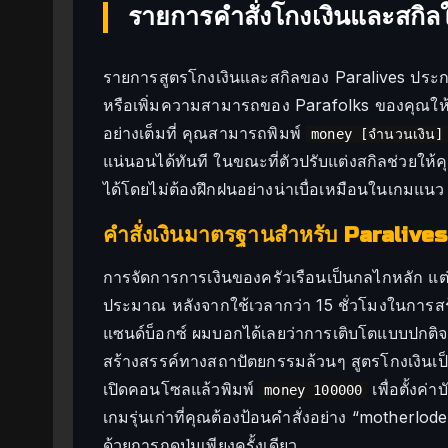
รายการคำสั่งโกงเงินและสกิ
รายการสูตรโกงเงินและสกิลของ Paralives ประกอบด้
หรือเพิ่มความสามารถของ Parafolks ของคุณให้
อย่างเต็มที่ คุณสามารถพิมพ์
money [จำนวนเงิน]
แน่นอนได้ทันที ในขณะที่ตัวปรับแต่งสกิลช่ว
ได้โดยไม่ต้องฝึกฝนอย่างน่าเบื่อเหมือนในเกมแน
คำสั่งเงินมาตรฐานสำหรับ Paralives
การจัดการการเงินของครัวเรือนเป็นกลไกหลัก แต่
ประมาณ หลังจากใช้เวลากว่า 15 ชั่วโมงในกา
แซนด์บ็อกซ์ ผมบอกได้เลยว่าการเติบโตแบบปกติจะน
สร้างสรรค์ทางสถาปัตยกรรมล้วนๆ สูตรโกงเงินเป็น
เปิดคอนโซลแล้วพิมพ์
เพื่อตั้งค
money 100000
เกมรุ่นเก่าที่คุณต้องป้อนคำสั่งอย่าง “motherlod
ด้วยการกดปุ่มเพียงครั้งเดียว