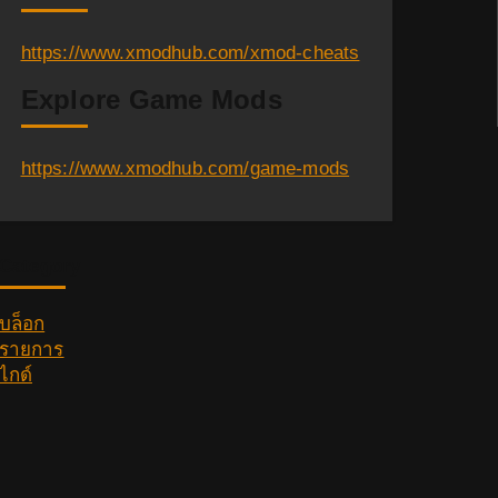
https://www.xmodhub.com/xmod-cheats
Explore Game Mods
https://www.xmodhub.com/game-mods
Category
บล็อก
รายการ
ไกด์