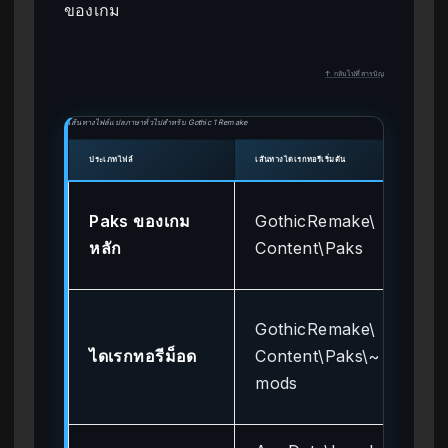
ของเกม
↑ กลับไปที่สารบัญ
เส้นทางไฟล์แปลภาษาทั่วไปสำหรับ Gothic 1 Remake
ประเภทไฟล์
เส้นทางไดเรกทอรีเริ่มต้น
วัตถุปร
มีข
Paks ของเกม
GothicRemake\
และ
หลัก
Content\Paks
เป็
โฟล
GothicRemake\
หม
ไดเรกทอรีม็อด
Content\Paks\~
แปล
mods
กำ