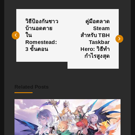
แ
วิธีป้องกันชาว
คู่มือตลาด
น
บ้านอดตาย
Steam
ใน
สำหรับ TBH
ะ
Romestead:
Taskbar
แ
3 ขั้นตอน
Hero: วิธีทำ
กำไรสูงสุด
น
ว
เ
Related Posts
รื่
อ
ง