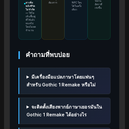
รณ์ใน
ยาเพิ่ม
ต้องการ
NPC ใดๆ
●
อัตราที่
พลังชีวิต
ได้ในครั้ง
เร่งขึ้น
ไม่จำกัด
เดียว
—
ใช้ไอ
เท็มฟื้นฟู
ที่ใช้แล้ว
หมดไป
โดยไม่ลด
จำนวน
คำถามที่พบบ่อย
มีเครื่องมือแปลภาษาโดยแฟนๆ
สำหรับ Gothic 1 Remake หรือไม่
จะติดตั้งเสียงพากย์ภาษาเยอรมันใน
Gothic 1 Remake ได้อย่างไร