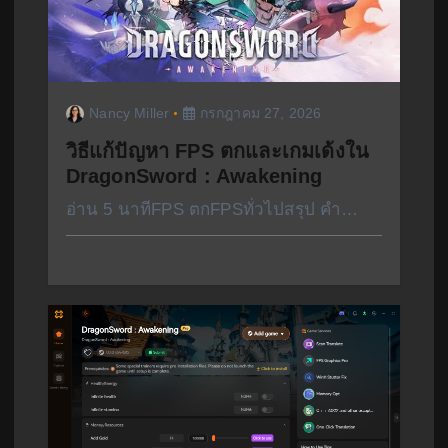
Nancy Miller
กรกฎาคม 27, 2026
วิธีแก้ปัญหา FPS ตกและเกมเด้งใน
DragonSword : Awakening
อ่าน 5 นาทีFPS ตกFPSทั่วไปสรุป คำ…