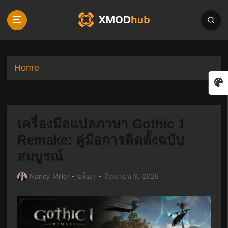
S
k
i
p
t
o
Home
c
o
n
t
เครื่องมือแปลภาษา Gothic 1
e
n
Remake: คู่มือการติดตั้งฉบับ
t
สมบูรณ์
Nancy Miller
บล็อก
มิถุนายน 9, 2026