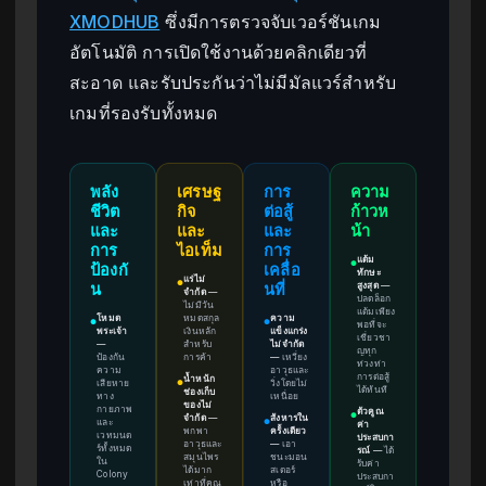
XMODHUB
ซึ่งมีการตรวจจับเวอร์ชันเกม
อัตโนมัติ การเปิดใช้งานด้วยคลิกเดียวที่
สะอาด และรับประกันว่าไม่มีมัลแวร์สำหรับ
เกมที่รองรับทั้งหมด
พลัง
เศรษฐ
การ
ความ
ชีวิต
กิจ
ต่อสู้
ก้าวห
และ
และ
และ
น้า
การ
ไอเท็ม
การ
แต้ม
●
ป้องกั
เคลื่อ
ทักษะ
แร่ไม่
●
สูงสุด
—
น
นที่
จำกัด
—
ปลดล็อก
ไม่มีวัน
แต้มเพียง
โหมด
หมดสกุล
ความ
●
●
พอที่จะ
พระเจ้า
เงินหลัก
แข็งแกร่ง
เชี่ยวชา
—
สำหรับ
ไม่จำกัด
ญทุก
ป้องกัน
การค้า
—
เหวี่ยง
ท่วงท่า
ความ
อาวุธและ
การต่อสู้
น้ำหนัก
เสียหาย
วิ่งโดยไม่
●
ได้ทันที
ช่องเก็บ
ทาง
เหนื่อย
ของไม่
กายภาพ
ตัวคูณ
●
จำกัด
—
สังหารใน
และ
●
ค่า
พกพา
ครั้งเดียว
เวทมนต
ประสบกา
อาวุธและ
—
เอา
ร์ทั้งหมด
รณ์
—
ได้
สมุนไพร
ชนะมอน
ใน
รับค่า
ได้มาก
สเตอร์
Colony
ประสบกา
เท่าที่คุณ
หรือ