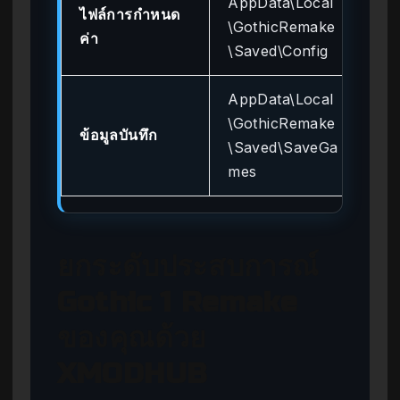
AppData\Local
ไฟล์การกำหนด
เก็
\GothicRemake
ค่า
ภาษ
\Saved\Config
AppData\Local
เก็
\GothicRemake
ในเก
ข้อมูลบันทึก
\Saved\SaveGa
แบ
mes
คุณ
ยกระดับประสบการณ์
Gothic 1 Remake
ของคุณด้วย
XMODHUB