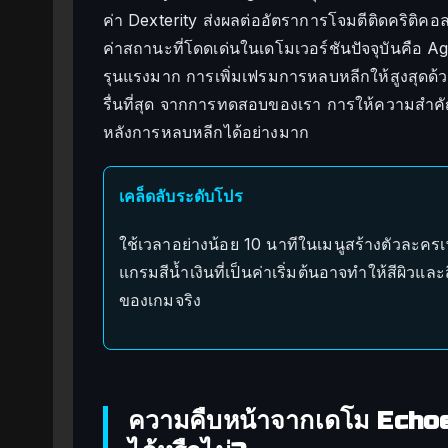
ค่า Dexterity ส่งผลต่ออัตราการโจมตีติดคริต
ค่าสถานะที่โดดเด่นในเดโมเวอร์ชันปัจจุบันคือ Agil
รุนแรงมาก การเพิ่มเฟรมการหลบหลีกให้สูงสุดด้วย
รื่นที่สุด จากการทดสอบของเรา การให้ความสำคัญ
หลังการหลบหลีกได้อย่างมาก
เคล็ดลับระดับโปร
ใช้เวลาอย่างน้อย 10 นาทีในเมนูสร้างตัวละคร
แกรมสีน้ำเงินที่เป็นค่าเริ่มต้นอาจทำให้สีผิว
ของเกมจริง
ความคืบหน้าจากเดโม Echo