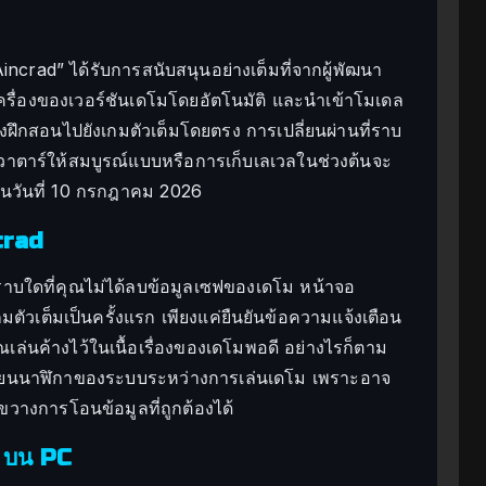
rad” ได้รับการสนับสนุนอย่างเต็มที่จากผู้พัฒนา
รื่องของเวอร์ชันเดโมโดยอัตโนมัติ และนำเข้าโมเดล
ฝึกสอนไปยังเกมตัวเต็มโดยตรง การเปลี่ยนผ่านที่ราบ
างอวาตาร์ให้สมบูรณ์แบบหรือการเก็บเลเวลในช่วงต้นจะ
ในวันที่ 10 กรกฎาคม 2026
crad
ตราบใดที่คุณไม่ได้ลบข้อมูลเซฟของเดโม หน้าจอ
ตัวเต็มเป็นครั้งแรก เพียงแค่ยืนยันข้อความแจ้งเตือน
ุณเล่นค้างไว้ในเนื้อเรื่องของเดโมพอดี อย่างไรก็ตาม
ปลี่ยนนาฬิกาของระบบระหว่างการเล่นเดโม เพราะอาจ
างการโอนข้อมูลที่ถูกต้องได้
 บน PC