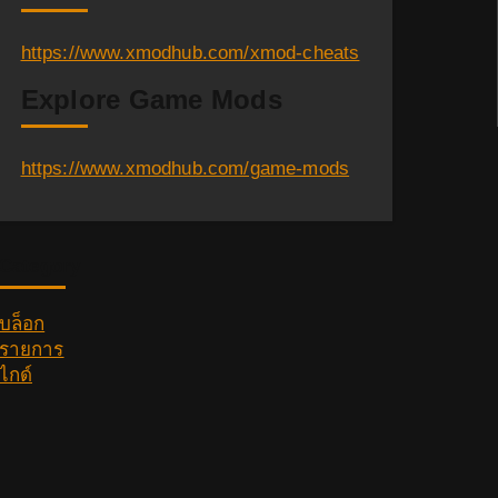
https://www.xmodhub.com/xmod-cheats
Explore Game Mods
https://www.xmodhub.com/game-mods
Category
บล็อก
รายการ
ไกด์