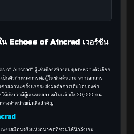
รใน Echoes of Aincrad เวอร์ชัน
f Aincrad” ผู้เล่นต้องสร้างสมดุลระหว่างตัวเลือก
ะเป็นตัวกำหนดการต่อสู้ในช่วงต้นเกม จากเอกสาร
ค่าสถานะครั้งแรกจะส่งผลต่อการเติบโตของค่า
ห้เห็นว่ามีผู้เล่นทดสอบเดโมแล้วถึง 20,000 คน
็มวางจำหน่ายเป็นสิ่งสำคัญ
incrad
ร์เฟซเสมือนจริงแห่งอนาคตที่ชวนให้นึกถึงเกม