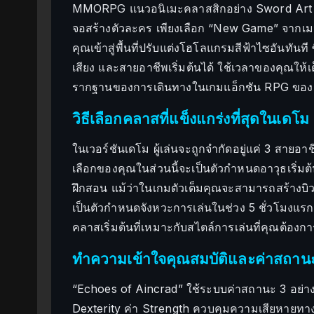
MMORPG แนวอนิเมะคลาสสิกอย่าง Sword Art Onl
จอสร้างตัวละคร เพียงเลือก “New Game” จากเมน
คุณเข้าสู่พื้นที่ปรับแต่งโฮโลแกรมสีฟ้าไซอันทัน
เสียง และสายอาชีพเริ่มต้นได้ ใช้เวลาของคุณให้เ
รากฐานของการเดินทางในเกมแอ็กชัน RPG ของ
วิธีเลือกคลาสที่แข็งแกร่งที่สุดในเ
ในเวอร์ชันเดโม ผู้เล่นจะถูกจำกัดอยู่แค่ 3 สายอาช
เลือกของคุณในส่วนนี้จะเป็นตัวกำหนดอาวุธเริ่
ฝึกสอน แม้ว่าในเกมตัวเต็มคุณจะสามารถสร้างบิว
เป็นตัวกำหนดจังหวะการเล่นในช่วง 5 ชั่วโมงแรก
คลาสเริ่มต้นที่เหมาะกับสไตล์การเล่นที่คุณต้องกา
ทำความเข้าใจคุณสมบัติและค่าสถานะ
“Echoes of Aincrad” ใช้ระบบค่าสถานะ 3 อย่างแ
Dexterity ค่า Strength ควบคุมความเสียหายทา