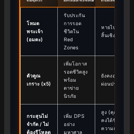
ฟีเจอร์สูตรโกง
ผลกระทบต่อการเอาชีวิตรอด
ความตึงเครียดแบบ ROGUEL
รับประกัน
โหมด
การรอด
หายไปโดย
พระเจ้า
ชีวิตใน
สิ้นเชิง
(อมตะ)
Red
Zones
เพิ่มโอกาส
รอดชีวิตสูง
ตัวคูณ
ยังคงอยู่ แต่
พร้อม
เกราะ (x5)
ผ่อนปรน
ตาข่าย
นิรภัย
สูง (คุณยัง
กระสุนไม่
เพิ่ม DPS
คงได้รับ
จำกัด / ไม่
อย่าง
ความเสีย
ต้องรีโหลด
มหาศาล