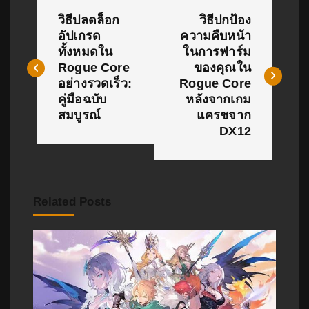
แ
วิธีปลดล็อก
วิธีปกป้อง
น
อัปเกรด
ความคืบหน้า
ทั้งหมดใน
ในการฟาร์ม
ะ
Rogue Core
ของคุณใน
แ
อย่างรวดเร็ว:
Rogue Core
คู่มือฉบับ
หลังจากเกม
น
สมบูรณ์
แครชจาก
DX12
ว
เ
รื่
Related Posts
อ
ง