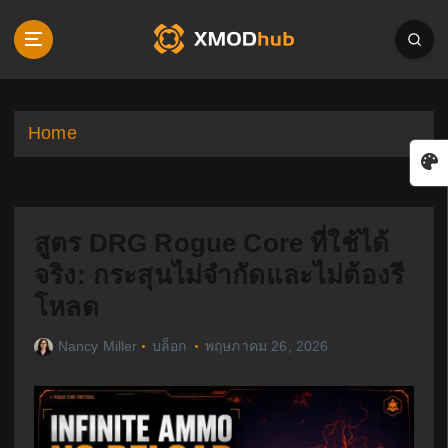
S
k
i
p
t
o
Home
c
o
n
t
สูตร DRG Rogue Core ที่ใช้ได้
e
n
จริง: กระสุนไม่จำกัดและไม่ต้องรี
t
โหลด
Nancy Miller
บล็อก
พฤษภาคม 26, 2026