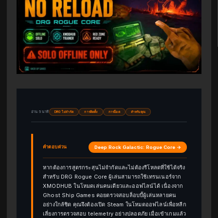
อ่าน 5 นาที
DRG ไม่จำกัด
การติดตั้ง
การม็อด
สำหรับคุณ
คำตอบด่วน
Deep Rock Galactic: Rogue Core →
หากต้องการสูตรกระสุนไม่จำกัดและไม่ต้องรีโหลดที่ใช้ได้จริง
สำหรับ DRG Rogue Core ผู้เล่นสามารถใช้เทรนเนอร์จาก
XMODHUB ในโหมดเล่นคนเดียวและออฟไลน์ได้ เนื่องจาก
Ghost Ship Games คอยตรวจสอบล็อบบี้ผู้เล่นหลายคน
อย่างใกล้ชิด คุณจึงต้องเปิด Steam ในโหมดออฟไลน์เพื่อหลีก
เลี่ยงการตรวจสอบ telemetry อย่างปลอดภัย เมื่อเข้าเกมแล้ว