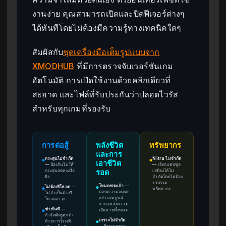
งานง่าย คุณสามารถเปิดและปิดฟีเจอร์ต่างๆ
ได้ทันทีโดยไม่ต้องมีความรู้ทางเทคนิคใดๆ
สัมผัสกับ
ชุดเครื่องมือเต็มรูปแบบจาก
XMODHUB
ที่มีการตรวจจับเวอร์ชันเกม
อัตโนมัติ การเปิดใช้งานด้วยคลิกเดียวที่
สะอาด และไฟล์ที่รับประกันว่าปลอดไวรัส
สำหรับทุกเกมที่รองรับ
การต่อสู้
พลังชีวิต
ทรัพยากร
และการ
กระสุนไม่จำกัด
Nitra ไม่จำกัด
●
●
เอาชีวิต
—
ป้องกันไม่ให้
—
เรียกแคปซูล
กระสุนลดลงเมื่อ
เสบียงได้ไม่
รอด
ยิง
จำกัดโดยไม่ต้อง
รวบรวม
โหมดพระเจ้า
—
ไม่ต้องรีโหลด
—
●
ทรัพยากร
●
มอบความอมตะ
ไม่จำเป็นต้องรี
อย่างสมบูรณ์
โหลดอาวุธ
จากแหล่งความ
ฆ่าทันที
—
เสียหายทั้งหมด
●
กำจัดศัตรูทุกตัว
เกราะไม่จำกัด
ด้วยการโจมตี
●