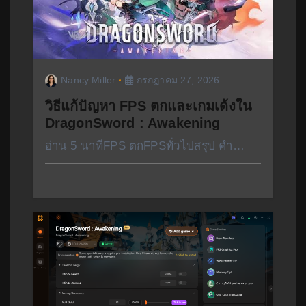
Nancy Miller
กรกฎาคม 27, 2026
วิธีแก้ปัญหา FPS ตกและเกมเด้งใน
DragonSword : Awakening
อ่าน 5 นาทีFPS ตกFPSทั่วไปสรุป คำ…