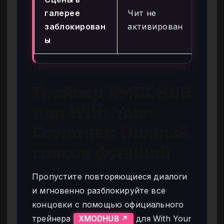
галерее
Чит не
«Р
заблокирован
активирован
ать
ы
гл
Трейнер XMODHUB
для With Your
Coworker: Полный
список функций
Пропустите повторяющиеся диалоги
и мгновенно разблокируйте все
концовки с помощью официального
трейнера
для With Your
XMODHUB ↗