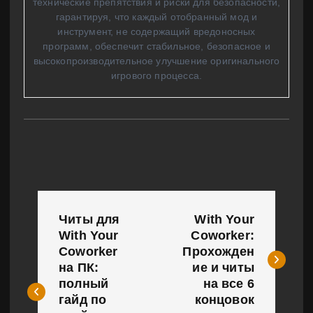
технические препятствия и риски для безопасности,
гарантируя, что каждый отобранный мод и
инструмент, не содержащий вредоносных
программ, обеспечит стабильное, безопасное и
высокопроизводительное улучшение оригинального
игрового процесса.
Н
Читы для
With Your
а
With Your
Coworker:
Coworker
Прохожден
в
на ПК:
ие и читы
и
полный
на все 6
гайд по
концовок