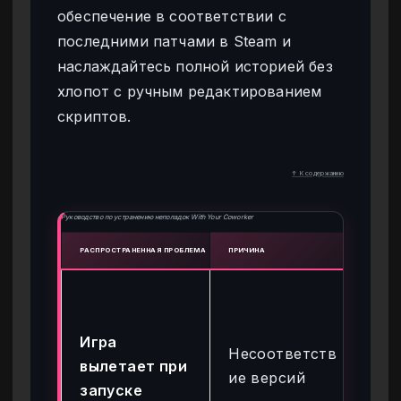
обеспечение в соответствии с
последними патчами в Steam и
наслаждайтесь полной историей без
хлопот с ручным редактированием
скриптов.
↑ К содержанию
Руководство по устранению неполадок With Your Coworker
РАСПРОСТРАНЕННАЯ ПРОБЛЕМА
ПРИЧИНА
РЕШЕ
Об
тр
Игра
ве
Несоответств
вылетает при
со
ие версий
запуске
с 