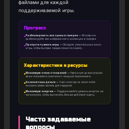
файлами для каждой
поддерживаемой игры.
Прогресс
Разблокировать все сцены в галерее
—
Мгновенно
●
разблокируйте все изображения и анимации в галерее.
Пропустить мини-игры
—
Обходите утомительные мини-
●
игры, чтобы быстрее продвигаться по сюжету.
Характеристики и ресурсы
Максимум очков отношений
—
Увеличьте до максимума
●
ваши показатели симпатии с каждым персонажем.
Бесконечные деньги
—
У вас никогда не закончится
●
внутриигровая валюта для подарков.
Максимум энергии
—
Поддерживайте уровень энергии на
●
максимуме, чтобы выполнять больше действий в день.
Часто задаваемые
вопросы