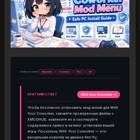
4 мин. на чтение
Мод-меню
Установка
Игра
Чит
КРАТКИЙ ОТВЕТ
With Your Coworker →
Чтобы безопасно установить мод-меню для With
Your Coworker, скачайте проверенные файлы с
XMODHUB, извлеките их и скопируйте
содержимое прямо в каталог установки вашей
игры. Поскольку With Your Coworker — это
визуальная новелла на движке Ren’Py,