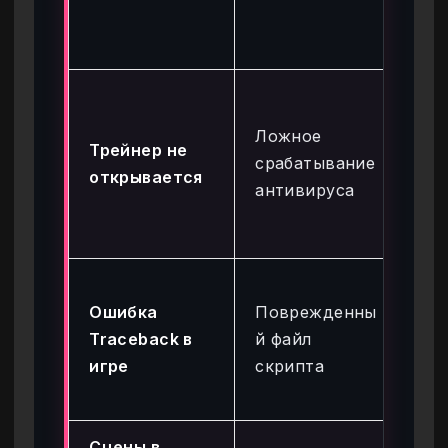
па
St
До
па
Ложное
Трейнер не
мо
срабатывание
открывается
ис
антивируса
За
Wi
Во
Ошибка
Поврежденны
ре
Traceback в
й файл
ко
игре
скрипта
со
%A
Сцены в
Ак