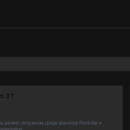
ds
Support
n 3?
ь разжег энтузиазм среди фанатов Rockstar и
edemption.