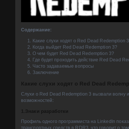
Содержание:
Какие слухи ходят о Red Dead Redemption 
Когда выйдет Red Dead Redemption 3?
О чем будет Red Dead Redemption 3?
Где будет проходить действие Red Dead Re
Часто задаваемые вопросы
Заключение
Какие слухи ходят о Red Dead Redemp
Слухи о Red Dead Redemption 3 вызвали волну 
возможностей:
1.Знаки разработки
Профиль одного программиста на LinkedIn показ
транспортных средств в RDR3, что говорит о том