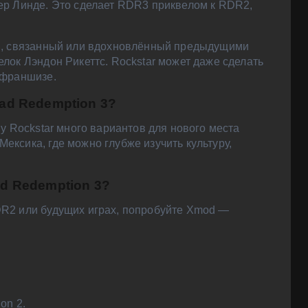
ер Линде. Это сделает RDR3 приквелом к RDR2,
ой, связанный или вдохновлённый предыдущими
лок Лэндон Рикеттс. Rockstar может даже сделать
 франшизе.
ad Redemption 3?
у Rockstar много вариантов для нового места
ксика, где можно глубже изучить культуру,
d Redemption 3?
DR2 или будущих играх, попробуйте Xmod —
on 2.