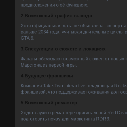
предположения о её функциях.
2.Возможный график выхода
Хотя официальная дата не объявлена, эксперты
раньше 2034 года, учитывая длительные циклы р
GTA 6.
3.Спекуляции о сюжете и локациях
Фанаты обсуждают возможный сюжет: от новых 
Марстона из первой игры.
4.Будущее франшизы
Компания Take-Two Interactive, владеющая Rock
франшизой, что поддерживает ожидания долгоср
5.Возможный ремастер
Ходят слухи о ремастере оригинальной Red Dead
подготовить почву для маркетинга RDR3.