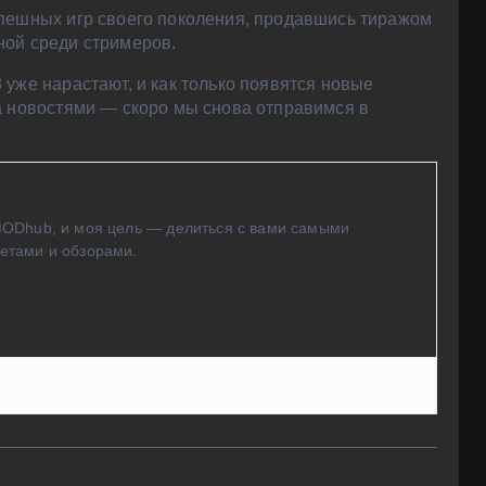
спешных игр своего поколения, продавшись тиражом
ной среди стримеров.
 уже нарастают, и как только появятся новые
а новостями — скоро мы снова отправимся в
MODhub, и моя цель — делиться с вами самыми
етами и обзорами.