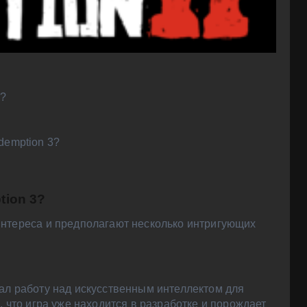
3?
demption 3?
tion 3?
интереса и предполагают несколько интригующих
ал работу над искусственным интеллектом для
, что игра уже находится в разработке и порождает