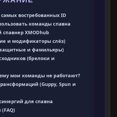
0 самых востребованных ID
спользовать команды спавна
ый спавнер XMODhub
щие и модификаторы слёз)
 (защитные и фамильяры)
асходников (брелоки и
чему мои команды не работают?
трансформаций (Guppy, Spun и
синергий для спавна
 (FAQ)