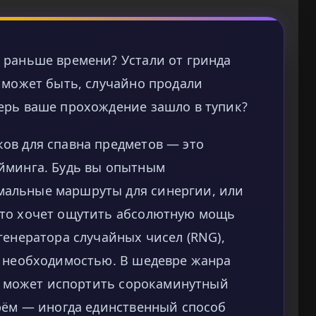
 раньше времени? Устали от гринда
 может быть, случайно продали
ерь ваше прохождение зашло в тупик?
ов для спавна предметов — это
йминга. Будь вы опытным
альные маршруты для синергии, или
сто хочет ощутить абсолютную мощь
генератора случайных чисел (RNG),
я необходимостью. В шедевре жанра
аж может испортить сорокаминутный
арём — иногда единственный способ