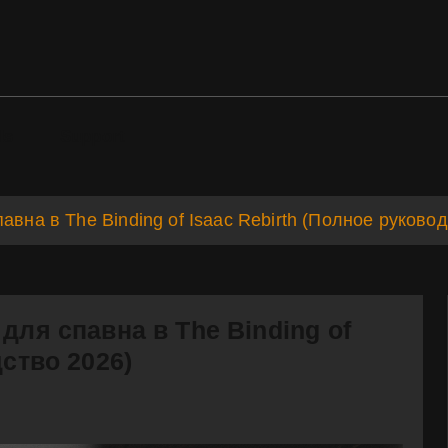
ds
Support
авна в The Binding of Isaac Rebirth (Полное руково
для спавна в The Binding of
дство 2026)