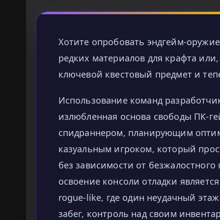
Хотите опробовать эндгейм-оружие
редких материалов для крафта или,
ключевой квестовый предмет и теп
Использование команд разработчик
излюбленная основа свободы ПК-ге
спидраннером, планирующим оптим
казуальным игроком, который про
без зависимости от безжалостного 
освоение консоли отладки являетс
rogue-like, где один неудачный эт
забег, контроль над своим инвент