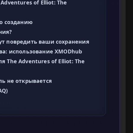
dventures of Elliot: The
по созданию
ния?
ут повредить ваши сохранения
ива: использование XMODhub
The Adventures of Elliot: The
ль не открывается
AQ)