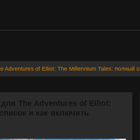
ds
Support
dventures of Elliot: The Millennium Tales: полный 
я The Adventures of Elliot:
 список и как включить