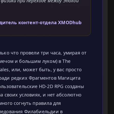
изики при переходе между Эпохой
одитель контент-отдела XMODhub
лько что провели три часа, умирая от
мечом и большим луком) в The
 Tales, или, может быть, у вас просто
ради редких Фрагментов Магицита
пользовательские HD-2D RPG созданы
на своих условиях, и нет абсолютно
много согнуть правила для
ледования Филабиельдии в