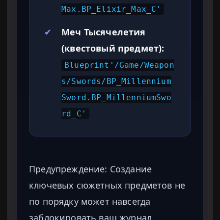
Max.BP_Elixir_Max_C'
✔
Меч Тысячелетия
(квестовый предмет):
Blueprint'/Game/Weapon
s/Swords/BP_Millennium
Sword.BP_MillenniumSwo
rd_C'
Предупреждение: Создание
ключевых сюжетных предметов не
по порядку может навсегда
заблокировать ваш журнал