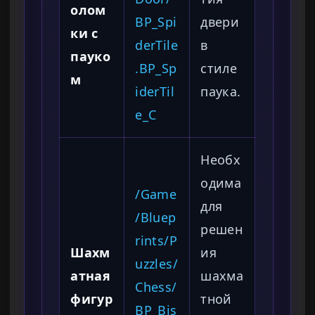
олом
BP_Spi
двери
ки с
derTile
в
пауко
.BP_Sp
стиле
м
iderTil
паука.
e_C
Необх
одима
/Game
для
/Bluep
решен
rints/P
Шахм
ия
uzzles/
атная
шахма
Chess/
фигур
тной
BP_Bis