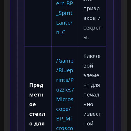
ern.BP
призр
_Spirit
аков и
Lanter
секрет
n_C
ы.
Ключе
/Game
вой
/Bluep
элеме
rints/P
Пред
нт для
uzzles/
метн
печал
Micros
ое
ьно
cope/
стекл
извест
BP_Mi
о для
ной
crosco