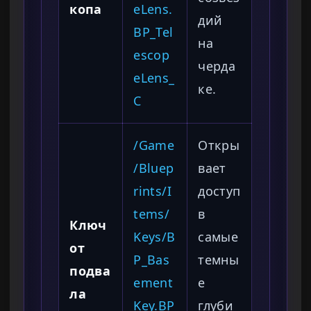
копа
eLens.
дий
BP_Tel
на
escop
черда
eLens_
ке.
C
/Game
Откры
/Bluep
вает
rints/I
доступ
tems/
в
Ключ
Keys/B
самые
от
P_Bas
темны
подва
ement
е
ла
Key.BP
глуби