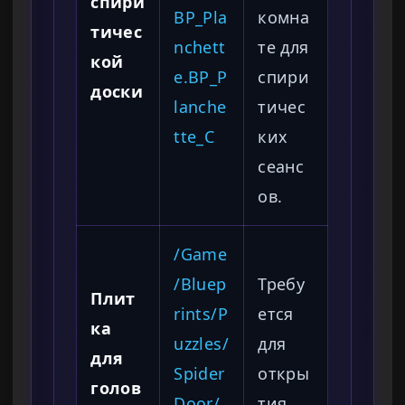
спири
BP_Pla
комна
тичес
nchett
те для
кой
e.BP_P
спири
доски
lanche
тичес
tte_C
ких
сеанс
ов.
/Game
/Bluep
Требу
Плит
rints/P
ется
ка
uzzles/
для
для
Spider
откры
голов
Door/
тия