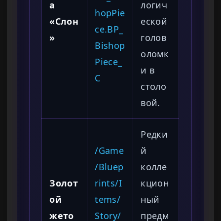
а
логич
hopPie
«Слон
еской
ce.BP_
»
голов
Bishop
оломк
Piece_
и в
C
столо
вой.
Редки
/Game
й
/Bluep
колле
Золот
rints/I
кцион
ой
tems/
ный
жето
Story/
предм