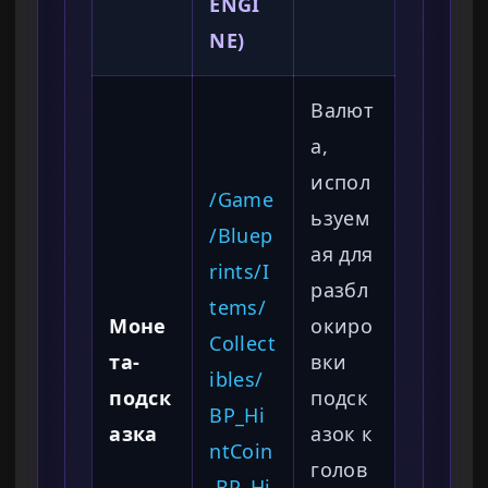
ENGI
NE)
Валют
а,
испол
/Game
ьзуем
/Bluep
ая для
rints/I
разбл
tems/
Моне
окиро
Collect
та-
вки
ibles/
подск
подск
BP_Hi
азка
азок к
ntCoin
голов
.BP_Hi