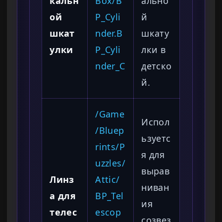
кальн
Box/B
ально
ой
P_Cyli
й
шкат
nder.B
шкату
улки
P_Cyli
лки в
nder_C
детско
й.
/Game
Испол
/Bluep
ьзуетс
rints/P
я для
uzzles/
вырав
Линз
Attic/
ниван
а для
BP_Tel
ия
телес
escop
созвез