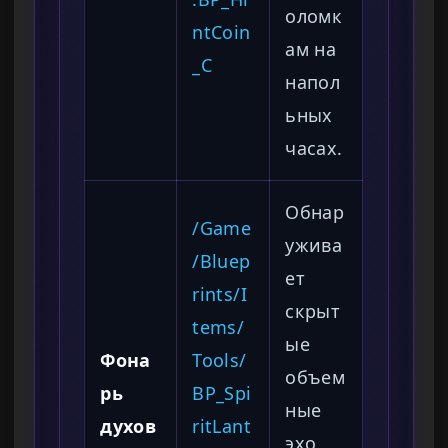
оломк
ntCoin
ам на
_C
напол
ьных
часах.
Обнар
/Game
ужива
/Bluep
ет
rints/I
скрыт
tems/
ые
Фона
Tools/
объем
рь
BP_Spi
ные
духов
ritLant
эхо