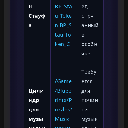
н
BP_Sta
ет,
Стауф
ufToke
спрят
а
n.BP_S
анный
taufTo
в
ken_C
особн
яке.
Требу
/Game
ется
Цили
/Bluep
для
ндр
rints/P
почин
для
uzzles/
ки
музы
Music
музык