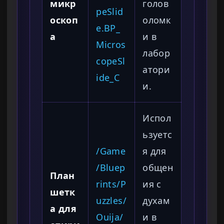
микр
голов
peSlid
оскоп
оломк
e.BP_
а
и в
Micros
лабор
copeSl
атори
ide_C
и.
Испол
ьзуетс
/Game
я для
/Bluep
общен
План
rints/P
ия с
шетк
uzzles/
духам
а для
Ouija/
и в