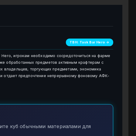
TBH: Task Bar Hero →
r Hero, игрокам необходимо сосредоточиться на фарме
аже обработанных предметов активным крафтерам с
ных владельцев, торгующих предметами, экономика
ени отдает предпочтение непрерывному фоновому АФК-
те куб обычными материалами для