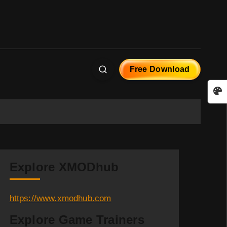
Free Download
Explore XMODhub
https://www.xmodhub.com
Explore Game Trainers