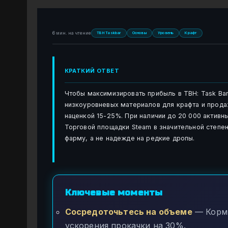
6 мин. на чтение
TBH Taskbar
Основы
Уровень
Крафт
КРАТКИЙ ОТВЕТ
Чтобы максимизировать прибыль в TBH: Task Ba
низкоуровневых материалов для крафта и прод
наценкой 15-25%. При наличии до 20 000 актив
Торговой площадки Steam в значительной степ
фарму, а не надежде на редкие дропы.
Ключевые моменты
Сосредоточьтесь на объеме
— Корми
ускорения прокачки на 30%.