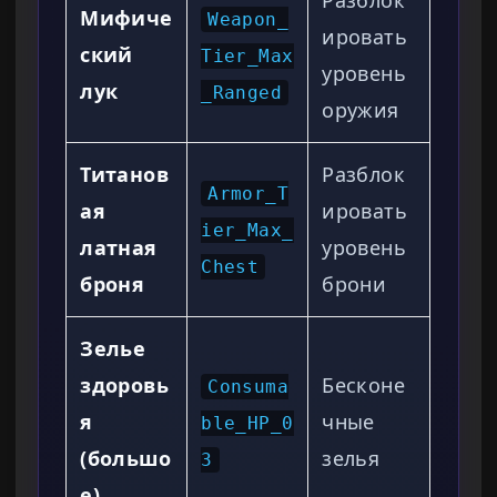
Разблок
Мифиче
Weapon_
ировать
ский
Tier_Max
уровень
лук
_Ranged
оружия
Титанов
Разблок
Armor_T
ая
ировать
ier_Max_
латная
уровень
Chest
броня
брони
Зелье
здоровь
Бесконе
Consuma
я
чные
ble_HP_0
(большо
зелья
3
е)