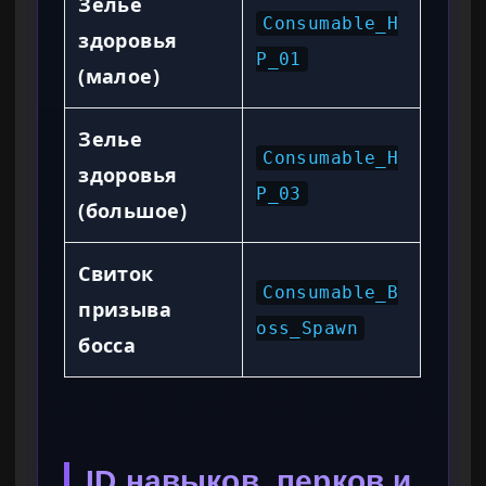
Зелье
Consumable_H
здоровья
P_01
(малое)
Зелье
Consumable_H
здоровья
P_03
(большое)
Свиток
Consumable_B
призыва
oss_Spawn
босса
ID навыков, перков и