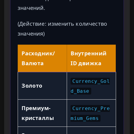
значений.
(Действие: изменить количество
значения)
Расходник/
Внутренний
Валюта
ID движка
Currency_Gol
Золото
d_Base
Премиум-
Currency_Pre
кристаллы
mium_Gems