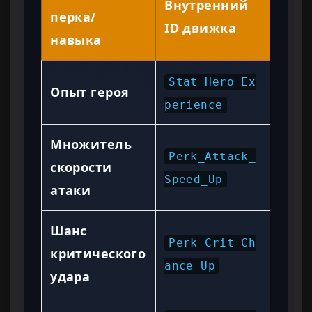
Внутренний
перка/
ID движка
навыка
Stat_Hero_Ex
Опыт героя
perience
Множитель
Perk_Attack_
скорости
Speed_Up
атаки
Шанс
Perk_Crit_Ch
критического
ance_Up
удара