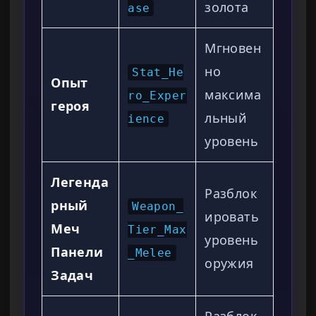
золота
ase
Мгновен
но
Stat_He
Опыт
максима
ro_Exper
героя
льный
ience
уровень
Легенда
Разблок
рный
Weapon_
ировать
Меч
Tier_Max
уровень
Панели
_Melee
оружия
Задач