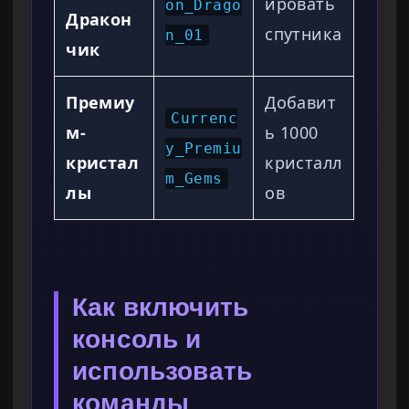
ировать
on_Drago
Дракон
спутника
n_01
чик
Премиу
Добавит
Currenc
м-
ь 1000
y_Premiu
кристал
кристалл
m_Gems
лы
ов
Как включить
консоль и
использовать
команды