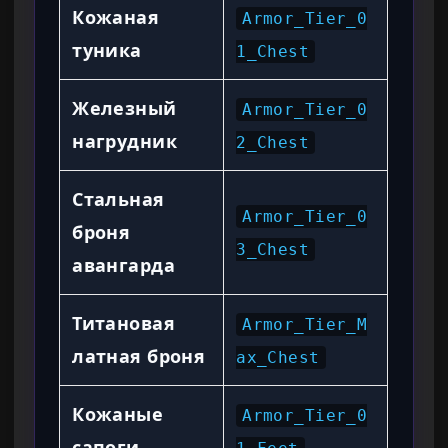
Кожаная
Armor_Tier_0
туника
1_Chest
Железный
Armor_Tier_0
нагрудник
2_Chest
Стальная
Armor_Tier_0
броня
3_Chest
авангарда
Титановая
Armor_Tier_M
латная броня
ax_Chest
Кожаные
Armor_Tier_0
сапоги