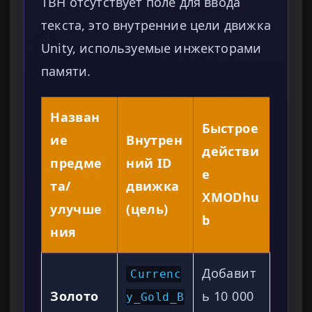
TBH отсутствует поле для ввода
текста, это внутренние цели движка
Unity, используемые инжекторами
памяти.
Назван
Быстрое
ие
Внутрен
действи
предме
ний ID
е
та/
движка
XMODhu
улучше
(цель)
b
ния
Добавит
Currenc
Золото
ь 10 000
y_Gold_B