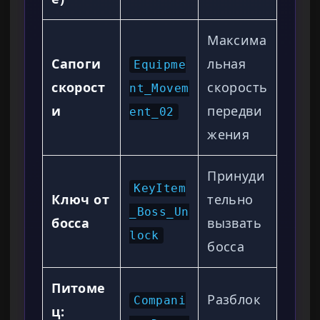
Максима
Сапоги
льная
Equipme
скорост
скорость
nt_Movem
и
передви
ent_02
жения
Принуди
KeyItem
Ключ от
тельно
_Boss_Un
босса
вызвать
lock
босса
Питоме
Разблок
Compani
ц: