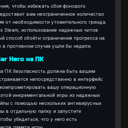
ния, чтобы избежать сбоя фонового
редоставит вам неограниченное количество
яя от необходимости утомительного гринда.
х Steam, использование надежных читов
й способ обойти ограничения прогресса на
х в противном случае ушли бы недели.
ar Hero на ПК
 на ПК безопасность должна быть вашим
страивается непосредственно в интерфейс
 скомпрометировать вашу операционную
я этой инкрементальной игры из надежных
айлы с помощью нескольких антивирусных
лы в отдельную папку и запустите
обы убедиться, что у него есть
есов памяти игры.