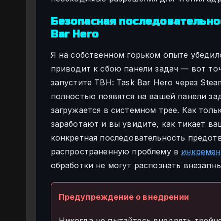
Безопасная последовательнос
Bar Hero
Я на собственном горьком опыте убедил
приводит к сбою панели задач — вот то
запустите TBH: Task Bar Hero через Ste
полностью появятся на вашей панели зад
загружается в системном трее. Как тол
заработают и вы увидите, как тикает ва
конкретная последовательность предот
распространенную проблему в
инкремен
обработки не могут распознать внезапны
Предупреждение о внедрении
Никогда не пытайтесь внедрять трейне