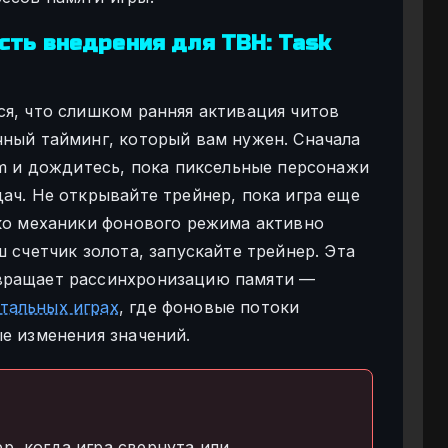
ть внедрения для TBH: Task
ся, что слишком ранняя активация читов
чный тайминг, который вам нужен. Сначала
am и дождитесь, пока пиксельные персонажи
ач. Не открывайте трейнер, пока игра еще
ько механики фонового режима активно
ш счетчик золота, запускайте трейнер. Эта
вращает рассинхронизацию памяти —
тальных играх
, где фоновые потоки
е изменения значений.
р, когда игра свернута или