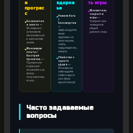
и
здоров
ть игры
прогрес
ье
Множитель
●
с
скорости
Режим бога
●
игры
—
/
Бесконечно
Ускорьте или
●
Бессмертие
е золото
—
замедлите
—
Мгновенно
общий
Зафиксируйте
установите
движок игры.
ваше
максимально
здоровье на
е количество
максимуме,
золота.
чтобы
предотвратить
Максимум
●
смерть.
опыта /
Быстрая
Убийство с
●
прокачка
—
одного
Примените
удара
—
огромный
Мгновенно
множитель ко
побеждайте
всему
любого врага
получаемому
или босса
опыту.
одной атакой.
Часто задаваемые
вопросы