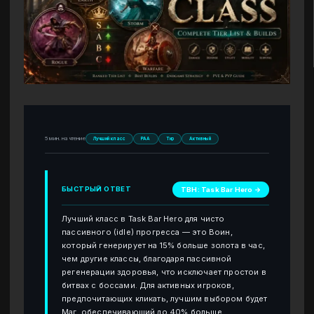
5 мин. на чтение
Лучший класс
PAA
Тир
Активный
БЫСТРЫЙ ОТВЕТ
TBH: Task Bar Hero →
Лучший класс в Task Bar Hero для чисто
пассивного (idle) прогресса — это Воин,
который генерирует на 15% больше золота в час,
чем другие классы, благодаря пассивной
регенерации здоровья, что исключает простои в
битвах с боссами. Для активных игроков,
предпочитающих кликать, лучшим выбором будет
Маг, обеспечивающий до 40% больше