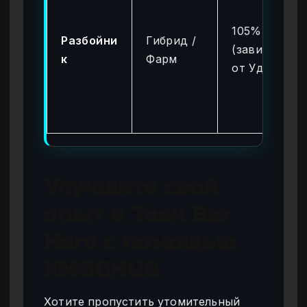
105%
Разбойни
Гибрид /
(зависит
к
Фарм
от Удачи)
Улучшите свой
опыт в Task Bar
Hero с помощью
XMODHUB
Хотите пропустить утомительный