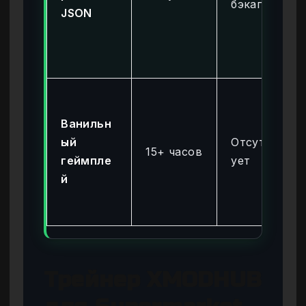
бэкапа)
JSON
Ванильн
ый
Отсутств
15+ часов
геймпле
ует
й
Трейнер XMODHUB