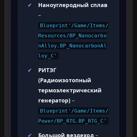
✔
Наноуглеродный сплав
–
Blueprint'/Game/Items/
Resources/BP_Nanocarbo
nAlloy.BP_NanocarbonAl
loy_C'
✔
РИТЭГ
(Радиоизотопный
термоэлектрический
генератор)
–
Blueprint'/Game/Items/
Power/BP_RTG.BP_RTG_C'
✔
Большой вездеход
–