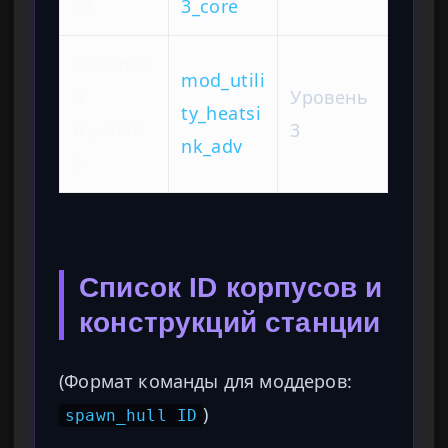
T3
3_core
Advance
mod_utili
d
Уровень
ty_heatsi
Heatsin
3
nk_adv
k
Список ID корпусов и
конструкций станции
(Формат команды для моддеров:
)
spawn_hull ID