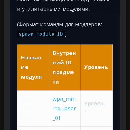
и утилитарными модулями.
(Формат команды для моддеров:
)
spawn_module ID
Внутрен
Назван
ний ID
ие
Уровень
предме
модуля
та
Basic
wpn_min
Уровень
Mining
ing_laser
1
Laser
_01