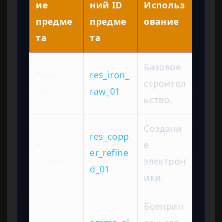
ие
ний ID
Использ
предме
предме
ование
та
та
Базовое
Raw
res_iron_
строител
Iron
raw_01
ьство.
Создани
res_copp
Refined
е
er_refine
Copper
электрон
d_01
ики.
Боеприп