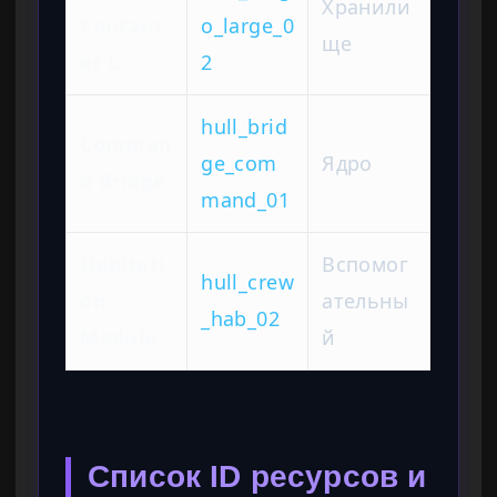
Хранили
Contain
o_large_0
ще
er L
2
hull_brid
Comman
ge_com
Ядро
d Bridge
mand_01
Habitati
Вспомог
hull_crew
on
ательны
_hab_02
Module
й
Список ID ресурсов и