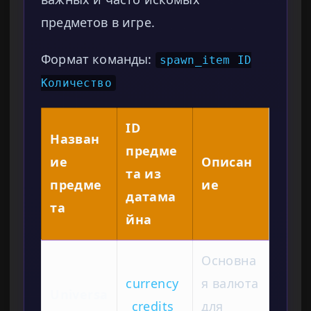
предметов в игре.
Формат команды:
spawn_item ID
Количество
ID
Назван
предме
ие
Описан
та из
предме
ие
датама
та
йна
Основна
currency
я валюта
Universa
_credits_
для