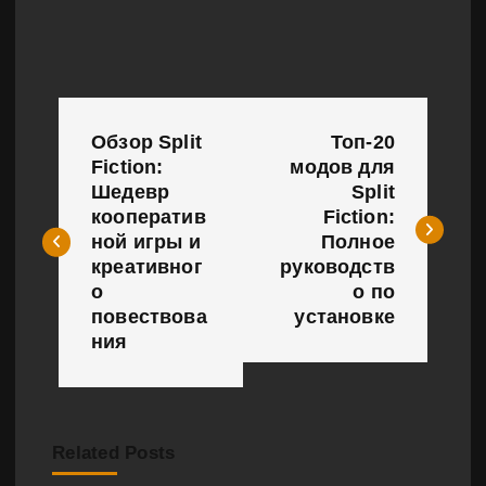
Н
Обзор Split
Топ-20
а
Fiction:
модов для
Шедевр
Split
в
кооператив
Fiction:
и
ной игры и
Полное
креативног
руководств
г
о
о по
повествова
установке
а
ния
ц
и
Related Posts
я