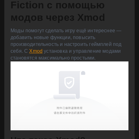
Fiction с помощью
модов через Xmod
Моды помогут сделать игру ещё интереснее —
добавить новые функции, повысить
производительность и настроить геймплей под
себя. С
Xmod
установка и управление модами
становятся максимально простыми.