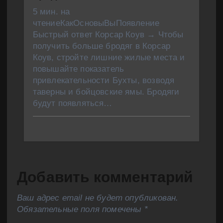
5 мин. на
чтениеКакОсновыВыПоявление
Быстрый ответ Корсар Коув → Чтобы
получить больше бродяг в Корсар
Коув, стройте лишние жилые места и
повышайте показатель
привлекательности Бухты, возводя
таверны и бойцовские ямы. Бродяги
будут появляться…
Добавить комментарий
Ваш адрес email не будет опубликован.
Обязательные поля помечены
*