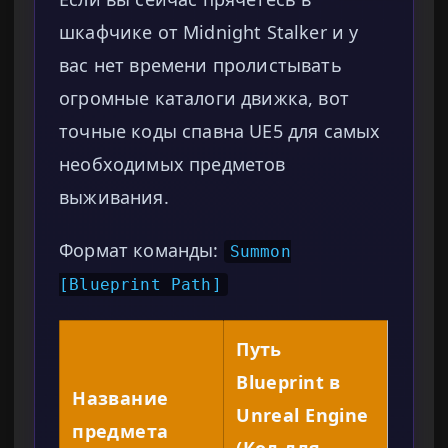
шкафчике от Midnight Stalker и у
вас нет времени пролистывать
огромные каталоги движка, вот
точные коды спавна UE5 для самых
необходимых предметов
выживания.
Формат команды:
Summon
[Blueprint Path]
Путь
Blueprint в
Название
Unreal Engine
предмета