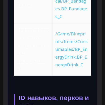
cal/BP_Bandag
бинты
es.BP_Bandage
s_C
Энергетическ
/Game/Bluepri
ий напиток
nts/Items/Cons
(восстанавли
umables/BP_En
вает
ergyDrink.BP_E
выносливост
nergyDrink_C
ь)
ID навыков, перков и