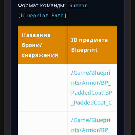
Формат команды:
Summon
[Blueprint Path]
Название
ID предмета
брони/
Blueprint
снаряжения
/Game/Bluepri
Утепленное
nts/Armor/BP_
пальто из
PaddedCoat.BP
лечебницы
_PaddedCoat_C
/Game/Bluepri
Шумоподавл
nts/Armor/BP_