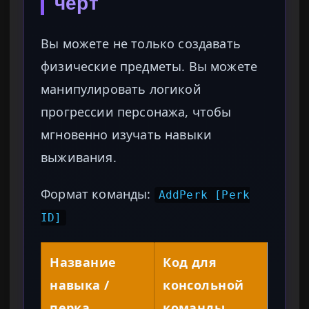
черт
Вы можете не только создавать
физические предметы. Вы можете
манипулировать логикой
прогрессии персонажа, чтобы
мгновенно изучать навыки
выживания.
Формат команды:
AddPerk [Perk
ID]
Название
Код для
навыка /
консольной
перка
команды