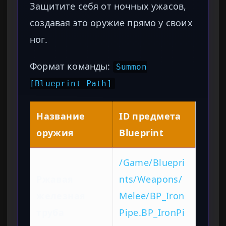
Защитите себя от ночных ужасов,
создавая это оружие прямо у своих
ног.
Формат команды:
Summon
[Blueprint Path]
Название
ID предмета
оружия
Blueprint
/Game/Bluepri
Ржавая
nts/Weapons/
железная
Melee/BP_Iron
труба
Pipe.BP_IronPi