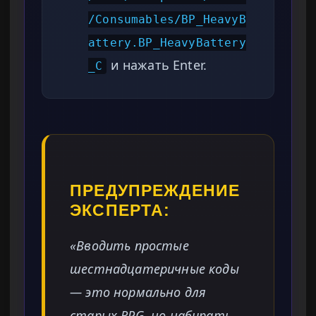
/Consumables/BP_HeavyB
attery.BP_HeavyBattery
и нажать Enter.
_C
ПРЕДУПРЕЖДЕНИЕ
ЭКСПЕРТА:
«Вводить простые
шестнадцатеричные коды
— это нормально для
старых RPG, но набирать