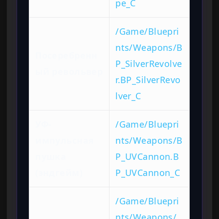
pe_C
/Game/Bluepri
nts/Weapons/B
Посеребренн
P_SilverRevolve
ый револьвер
r.BP_SilverRevo
lver_C
УФ-
/Game/Bluepri
импульсная
nts/Weapons/B
пушка
P_UVCannon.B
(эндгейм)
P_UVCannon_C
/Game/Bluepri
nts/Weapons/