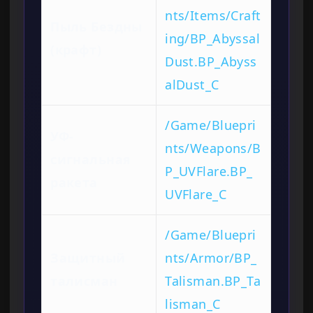
nts/Items/Craft
Пыль Бездны
ing/BP_Abyssal
(крафт)
Dust.BP_Abyss
alDust_C
/Game/Bluepri
УФ-
nts/Weapons/B
сигнальная
P_UVFlare.BP_
ракета
UVFlare_C
/Game/Bluepri
Защитный
nts/Armor/BP_
талисман
Talisman.BP_Ta
lisman_C