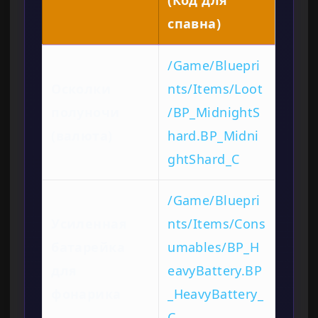
(Код для
спавна)
/Game/Bluepri
Осколки
nts/Items/Loot
полуночи
/BP_MidnightS
(валюта)
hard.BP_Midni
ghtShard_C
/Game/Bluepri
Усиленная
nts/Items/Cons
батарейка
umables/BP_H
для
eavyBattery.BP
фонарика
_HeavyBattery_
C