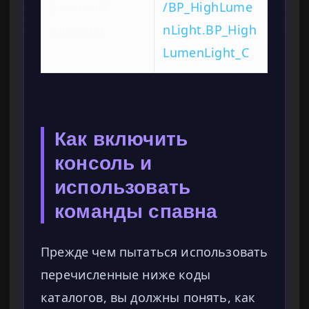
высокой
/BP_HighLume
яркости
nLight.BP_High
LumenLight_C
Как включить
консоль и
использовать
команды спавна
Прежде чем пытаться использовать
перечисленные ниже коды
каталогов, вы должны понять, как