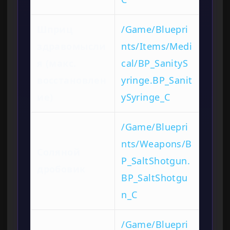
Шприц
/Game/Bluepri
здравомысли
nts/Items/Medi
я (макс.
cal/BP_SanityS
восстановлен
yringe.BP_Sanit
ие)
ySyringe_C
/Game/Bluepri
nts/Weapons/B
Соляной
P_SaltShotgun.
дробовик
BP_SaltShotgu
n_C
/Game/Bluepri