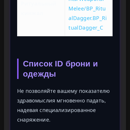
Ритуальный
Melee/BP_Ritu
кинжал
alDagger.BP_Ri
tualDagger_C
Список ID брони и
одежды
Не позволяйте вашему показателю
здравомыслия мгновенно падать,
надевая специализированное
снаряжение.