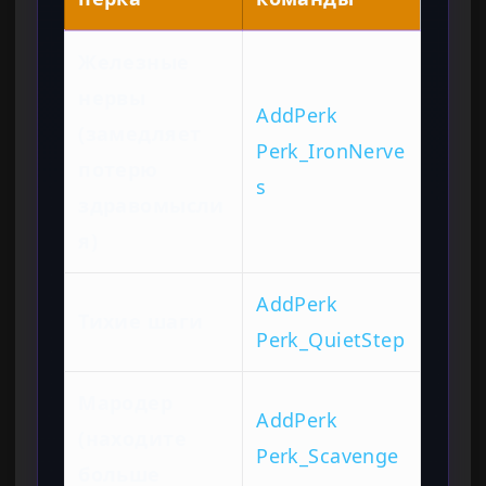
Железные
нервы
AddPerk
(замедляет
Perk_IronNerve
потерю
s
здравомысли
я)
AddPerk
Тихие шаги
Perk_QuietStep
Мародер
AddPerk
(находите
Perk_Scavenge
больше