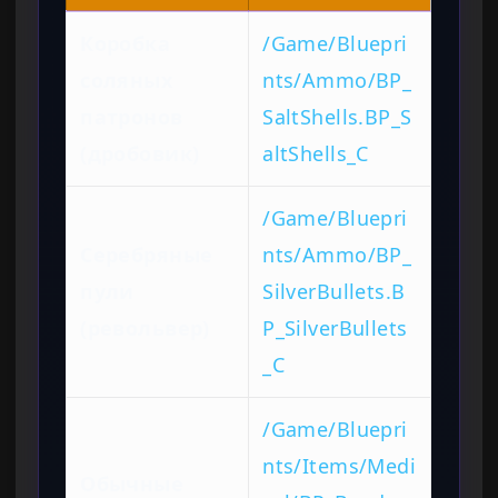
Коробка
/Game/Bluepri
соляных
nts/Ammo/BP_
патронов
SaltShells.BP_S
(дробовик)
altShells_C
/Game/Bluepri
Серебряные
nts/Ammo/BP_
пули
SilverBullets.B
(револьвер)
P_SilverBullets
_C
/Game/Bluepri
nts/Items/Medi
Обычные