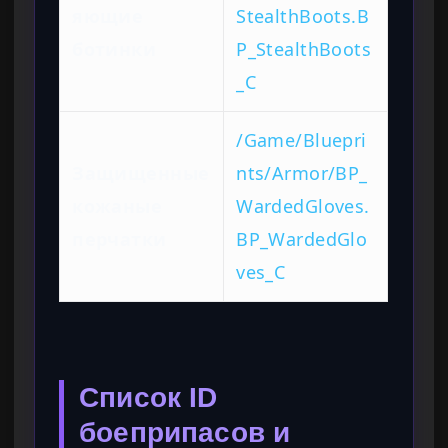
яющие
StealthBoots.B
ботинки
P_StealthBoots
_C
/Game/Bluepri
Защищенные
nts/Armor/BP_
кожаные
WardedGloves.
перчатки
BP_WardedGlo
ves_C
Список ID
боеприпасов и