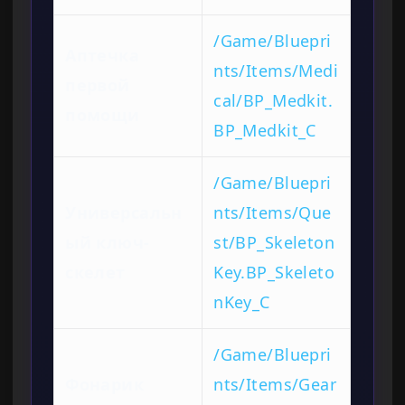
/Game/Bluepri
Аптечка
nts/Items/Medi
первой
cal/BP_Medkit.
помощи
BP_Medkit_C
/Game/Bluepri
Универсальн
nts/Items/Que
ый ключ-
st/BP_Skeleton
скелет
Key.BP_Skeleto
nKey_C
/Game/Bluepri
Фонарик
nts/Items/Gear