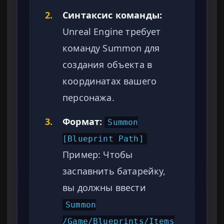
2.
Синтаксис команды:
Unreal Engine требует
команду Summon для
создания объекта в
координатах вашего
персонажа.
3.
Формат:
Summon
[Blueprint Path]
Пример: Чтобы
заспавнить батарейку,
вы должны ввести
Summon
/Game/Blueprints/Items