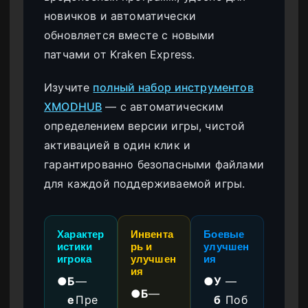
новичков и автоматически
обновляется вместе с новыми
патчами от Kraken Express.
Изучите
полный набор инструментов
XMODHUB
— с автоматическим
определением версии игры, чистой
активацией в один клик и
гарантированно безопасными файлами
для каждой поддерживаемой игры.
Характер
Инвента
Боевые
истики
рь и
улучшен
игрока
улучшен
ия
ия
●
Б
—
●
У
—
●
Б
—
е
Пре
б
Поб