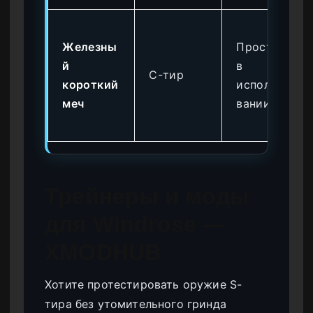
Железны
Простота
й
в
C-тир
короткий
использо
меч
вании
Трейнеры и моды
для Windrose —
XMODHUB
Хотите протестировать оружие S-
тира без утомительного гринда