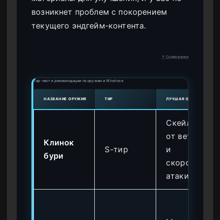
возникнет проблем с покорением
текущего эндгейм-контента.
↑ Содержание
Тир-лист и рекомендации по оружию в Windrose
НАЗВАНИЕ ОРУЖИЯ
ТИР
ЛУЧШАЯ ОСОБЕННОСТЬ
Скейлинг
от ветра
Клинок
S-тир
и
бури
скорость
атаки