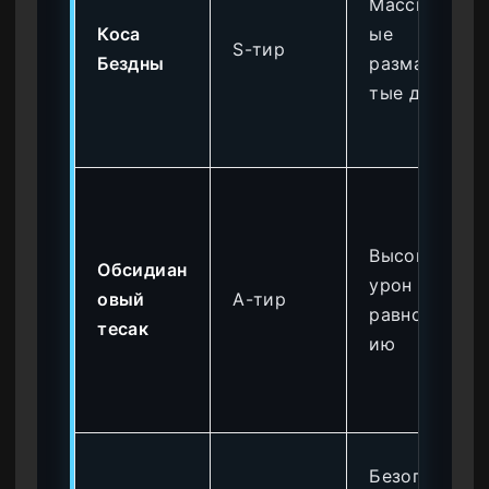
Массивн
Коса
ые
S-тир
Бездны
размашис
тые дуги
Высокий
Обсидиан
урон по
овый
A-тир
равновес
тесак
ию
Безопасн