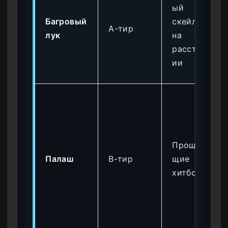
ый
Багровый
скейлинг
A-тир
лук
на
расстоян
ии
Прощаю
Палаш
B-тир
щие
хитбоксы