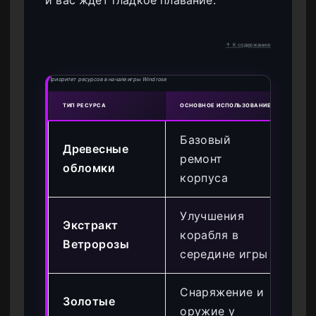
↑ К содержанию
Приоритет ресурсов в начале игры Windrose
ТИП РЕСУРСА
ОСНОВНОЕ ИСПОЛЬЗОВАНИЕ
ДОСТ
Базовый
Пе
Древесные
ремонт
ь 
обломки
корпуса
пр
Улучшения
Экстракт
Мн
корабля в
Ветророзы
кр
середине игры
Снаряжение и
Золотые
До
оружие у