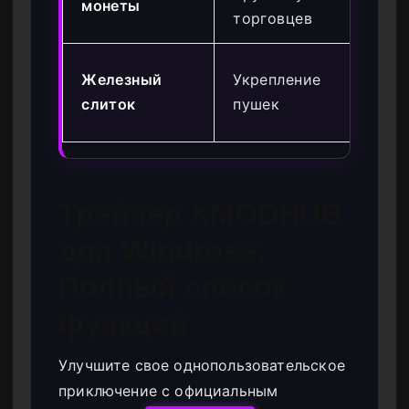
монеты
00
торговцев
Пе
Железный
Укрепление
ь 
слиток
пушек
пр
Трейнер XMODHUB
для Windrose:
Полный список
функций
Улучшите свое однопользовательское
приключение с официальным