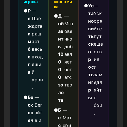
игрока
экономи
●
Ус
—
ка
●
Р
—
та
Уск
●
Д
—
е
Пре
но
оря
об
Мгн
ж
дотв
ви
йте
ав
ове
и
ращ
ть
пут
ит
нно
м
ает
ск
еше
ь
доб
б
весь
о
ств
10
авл
о
вход
р
ия
0
яет
г
ящи
ос
и
0
бог
а
й
ть
зам
0
атс
урон
иг
едл
зо
тво
.
р
яйт
ло
.
●
Бе
—
ы
е
та
ск
Бег
бои
●
Б
—
он
айт
.
е
Мат
еч
е и
с
ери