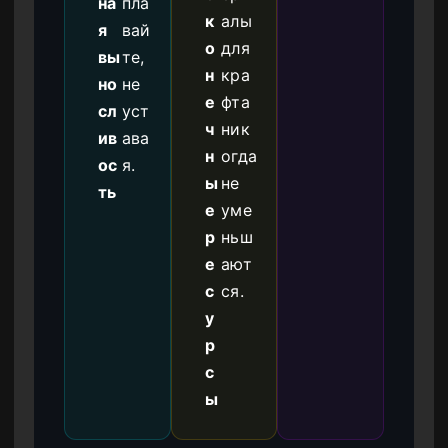
на
пла
к
алы
я
вай
о
для
вы
те,
н
кра
но
не
е
фта
сл
уст
ч
ник
ив
ава
н
огда
ос
я.
ы
не
ть
е
уме
р
ньш
е
ают
с
ся.
у
р
с
ы