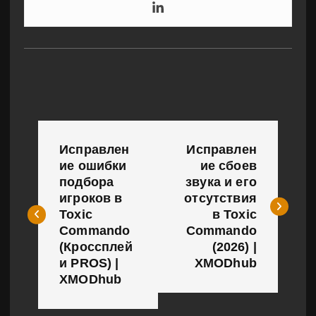
Н
Исправлен
Исправлен
а
ие ошибки
ие сбоев
подбора
звука и его
в
игроков в
отсутствия
и
Toxic
в Toxic
Commando
Commando
г
(Кроссплей
(2026) |
и PROS) |
XMODhub
а
XMODhub
ц