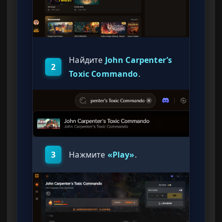
Найдите
John Carpenter’s
2
Toxic Commando
.
3
Нажмите
«Play»
.