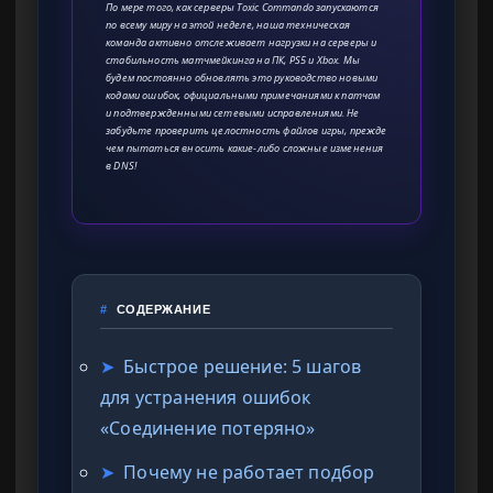
По мере того, как серверы Toxic Commando запускаются
по всему миру на этой неделе, наша техническая
команда активно отслеживает нагрузки на серверы и
стабильность матчмейкинга на ПК, PS5 и Xbox. Мы
будем постоянно обновлять это руководство новыми
кодами ошибок, официальными примечаниями к патчам
и подтвержденными сетевыми исправлениями. Не
забудьте проверить целостность файлов игры, прежде
чем пытаться вносить какие-либо сложные изменения
в DNS!
#
СОДЕРЖАНИЕ
➤
Быстрое решение: 5 шагов
для устранения ошибок
«Соединение потеряно»
➤
Почему не работает подбор