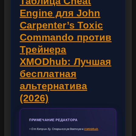
Таблица Cheat
Engine для John
Carpenter’s Toxic
Commando против
Трейнера
XMODhub: Лучшая
бесплатная
альтернатива
(2026)
ПРИМЕЧАНИЕ РЕДАКТОРА
> От Кэтрин Ху, Старшего редактора в
XMODhub
.