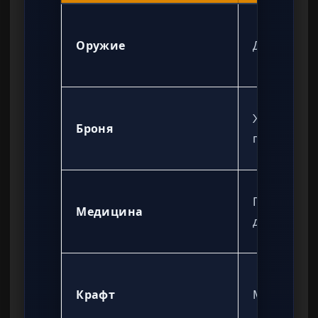
Оружие
Двустволк
Жилеты Pa
Броня
граждански
Грязные тр
Медицина
деревянны
Крафт
Металлоло